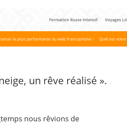
Formation Russe Intensif
Voyages Li
mation la plus performante du web francophone !
Quel est votre
neige, un rêve réalisé ».
gtemps nous rêvions de