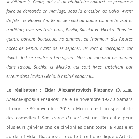
soviétique !). Génia, qui est un célibataire endurci, se prépare à
faire sa demande en mariage, sous la pression de Galia. Avant
de fêter le Nouvel An, Génia se rend au
bania comme le veut la
tradition, avec ses trois amis, Pavlik, Sachka et Michka. Tous les
quatre boivent beaucoup, notamment en l’honneur des futures
noces de Génia. Avant de se séparer, ils vont à l’aéroport, car
Pavlik doit se rendre à Léningrad. Mais au moment de monter
dans l’avion, Sachka et Michka, qui sont ivres, installent par
erreur dans l’avion Génia, à moitié endormi…
Le réalisateur : Eldar Alexandrovitch Riazanov
(Эльд
а
р
Алекс
а
ндрович Ряз
а
нов), né le 18 novembre 1927 à Samara
et mort le 30 novembre 2015 à Moscou, est un spécialiste
des comédies ! Son
Ironie du sort
est un film culte pour
plusieurs générations de cinéphiles dans toute la Russie et
au-delà ! Eldar Riazanov a reçu le titre honorifique d’Artiste