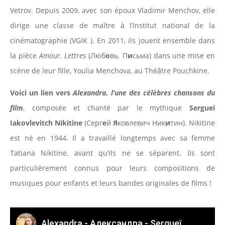
Vetrov. Depuis 2009, avec son époux Vladimir Menchov, elle
dirige une classe de maître à l’Institut national de la
cinématographie (VGIK ). En 2011, ils jouent ensemble dans
la pièce
Amour. Lettres
(Люб
о
вь. П
и
сьма) dans une mise en
scène de leur fille, Youlia Menchova, au Théâtre Pouchkine.
Voici un lien vers
Alexandra
,
l’une des célèbres chansons du
film
,
composée et chanté par le mythique
Sergueï
Iakovlevitch Nikitine
(Серг
е
й
Я
ковлевич Ник
и
тин). Nikitine
est né en 1944. Il a travaillé longtemps avec sa femme
Tatiana Nikitine, avant qu’ils ne se séparent. Ils sont
particulièrement connus pour leurs compositions de
musiques pour enfants et leurs bandes originales de films !
Alexandra - Александра - Sergueï