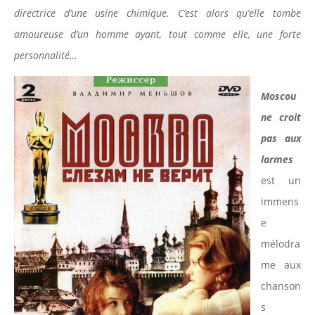
directrice d’une usine chimique. C’est alors qu’elle tombe
amoureuse d’un homme ayant, tout comme elle, une forte
personnalité…
Moscou
ne croit
pas aux
larmes
est un
immens
e
mélodra
me aux
chanson
s