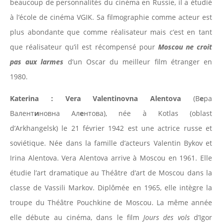
beaucoup de personnalités du cinéma en Russie, il a étudié
à l’école de cinéma VGIK. Sa filmographie comme acteur est
plus abondante que comme réalisateur mais c’est en tant
que réalisateur qu’il est récompensé pour
Moscou ne croit
pas aux larmes
d’un Oscar du meilleur film étranger en
1980.
Katerina
: Vera Valentinovna Alentova
(В
е
ра
Валент
и
новна Ал
е
нтова), née à Kotlas (oblast
d’Arkhangelsk) le 21 février 1942 est une actrice russe et
soviétique. Née dans la famille d’acteurs Valentin Bykov et
Irina Alentova. Vera Alentova arrive à Moscou en 1961. Elle
étudie l’art dramatique au Théâtre d’art de Moscou dans la
classe de Vassili Markov. Diplômée en 1965, elle intègre la
troupe du Théâtre Pouchkine de Moscou. La même année
elle débute au cinéma, dans le film
Jours des vols
d’Igor