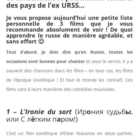
des pays de l’ex URSS…
Je vous propose aujourd’hui une petite liste
personnelle de 3 films que je vous
recommande absolument de voir ! De quoi
apprendre le russe de manière agréable, et
sans effort 🙂
Tout d’abord, je dois dire qu’en Russie, toutes les
occasions sont bonnes pour chanter
et vous le verrez, il y a
souvent des chansons dans les films – en tous cas, les films
de l’époque soviétique ! Et tout le monde les connaît. Ces
films sont à leurs manières des comédies musicales.
1 – L’Ironie du sort
(Ир
о
ния судьб
ы
,
или С л
ё
гким п
а
ром!)
C’est un film soviétique d’Eldar Riazanov en deux parties,