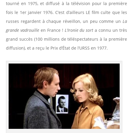
tourné en 1975, et diffusé à la télévision pour la première
fois le 1er janvier 1976. C’est d’ailleurs LE film culte que les
russes regardent à chaque réveillon, un peu comme un
La
grande vadrouille
en France !
L’Ironie du sort
a connu un très
grand succès (100 millions de téléspectateurs à la première
diffusion), et a reçu le Prix d’État de l’URSS en 1977.