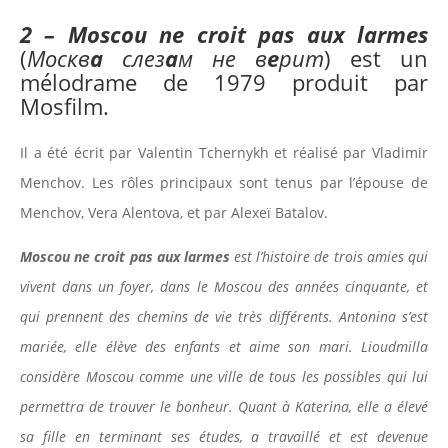
2 –
Moscou ne croit pas aux larmes
(
Москв
а
слез
а
м не в
е
рит
) est un
mélodrame de 1979 produit par
Mosfilm.
Il a été écrit par Valentin Tchernykh et réalisé par Vladimir
Menchov. Les rôles principaux sont tenus par l’épouse de
Menchov, Vera Alentova, et par Alexeï Batalov.
Moscou
ne croit pas aux larmes
est l’histoire de trois amies qui
vivent dans un foyer, dans le Moscou des années cinquante, et
qui prennent des chemins de vie très différents. Antonina s’est
mariée, elle élève des enfants et aime son mari. Lioudmilla
considère Moscou comme une ville de tous les possibles qui lui
permettra de trouver le bonheur. Quant à Katerina, elle a élevé
sa fille en terminant ses études, a travaillé et est devenue