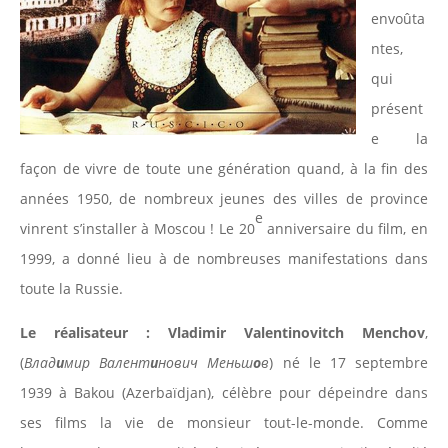
envoûta
ntes,
qui
présent
e la
façon de vivre de toute une génération quand, à la fin des
années 1950, de nombreux jeunes des villes de province
e
vinrent s’installer à Moscou ! Le 20
anniversaire du film, en
1999, a donné lieu à de nombreuses manifestations dans
toute la Russie.
Le réalisateur : Vladimir Valentinovitch Menchov
,
(
Влад
и
мир Валент
и
нович Меньш
о
в
) né le 17 septembre
1939 à Bakou (Azerbaïdjan), célèbre pour dépeindre dans
ses films la vie de monsieur tout-le-monde. Comme