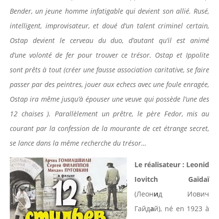
Bender, un jeune homme infatigable qui devient son allié. Rusé,
intelligent, improvisateur, et doué d’un talent criminel certain,
Ostap devient le cerveau du duo, d’autant qu’il est animé
d’une volonté de fer pour trouver ce trésor. Ostap et Ippolite
sont prêts à tout (créer une fausse association caritative, se faire
passer par des peintres, jouer aux echecs avec une foule enragée,
Ostap ira même jusqu’à épouser une veuve qui possède l’une des
12 chaises ). Parallèlement un prêtre, le père Fedor, mis au
courant par la confession de la mourante de cet étrange secret,
se lance dans la même recherche du trésor…
Le réalisateur : Leonid
Iovitch Gaïdaï
(Леон
и
д Иович
Гайд
а
й), né en 1923 à