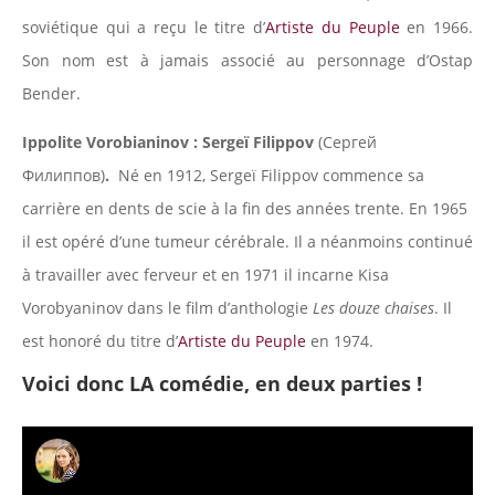
soviétique qui a reçu le titre d’
Artiste du Peuple
en 1966.
Son nom est à jamais associé au personnage d’Ostap
Bender.
Ippolite Vorobianinov : Sergeï Filippov
(Сергей
Филиппов)
.
Né en 1912, Sergeï Filippov commence sa
carrière en dents de scie à la fin des années trente. En 1965
il est opéré d’une tumeur cérébrale. Il a néanmoins continué
à travailler avec ferveur et en 1971 il incarne Kisa
Vorobyaninov dans le film d’anthologie
Les douze chaises
. Il
est honoré du titre d’
Artiste du Peuple
en 1974.
Voici donc LA comédie, en deux parties !