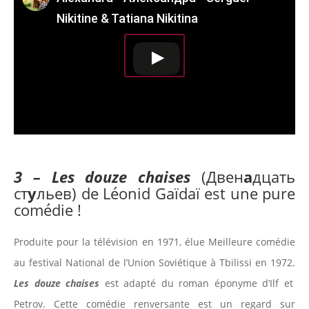
Nikitine & Tatiana Nikitina
3 – Les douze chaises
(Двен
а
дцать
ст
у
льев) de Léonid Gaïdaï est une pure
comédie !
Produite pour la télévision en 1971, élue Meilleure comédie
au festival National de l’Union Soviétique à Tbilissi en 1972.
Les douze chaises
est adapté du roman éponyme d’Ilf et
Petrov. Cette comédie renversante est un regard sur