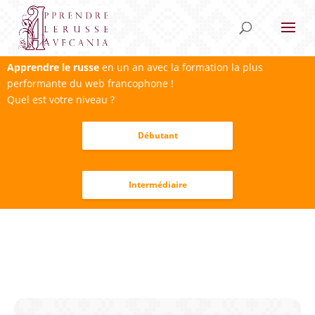
Apprendre le russe
en un an avec la formation la plus
performante du web francophone !
Quel est votre niveau ?
Débutant
Intermédiaire