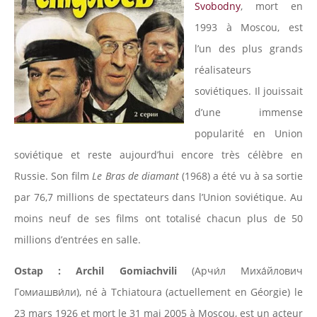
Svobodny
, mort en
1993 à Moscou, est
l’un des plus grands
réalisateurs
soviétiques. Il jouissait
d’une immense
popularité en Union
soviétique et reste aujourd’hui encore très célèbre en
Russie. Son film
Le Bras de diamant
(1968) a été vu à sa sortie
par 76,7 millions de spectateurs dans l’Union soviétique. Au
moins neuf de ses films ont totalisé chacun plus de 50
millions d’entrées en salle.
Ostap : Archil Gomiachvili
(Арчи́л Миха́йлович
Гомиашви́ли), né à Tchiatoura (actuellement en Géorgie) le
23 mars 1926 et mort le 31 mai 2005 à Moscou, est un acteur