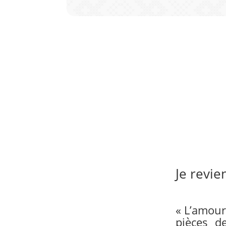
Je revie
« L’amour 
pièces 