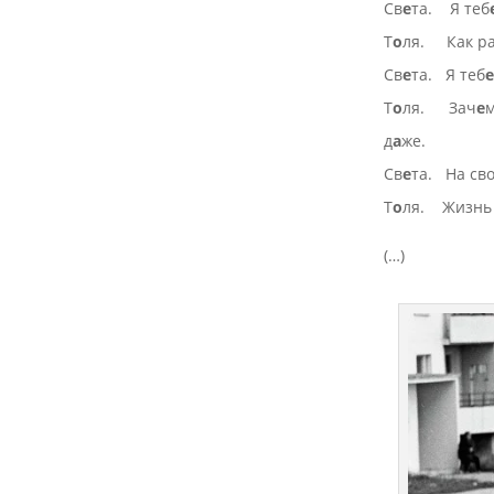
Св
е
та. Я теб
Т
о
ля. Как р
Св
е
та. Я теб
е
Т
о
ля. Зач
е
м
д
а
же.
Св
е
та. На св
Т
о
ля. Жизнь 
(…)