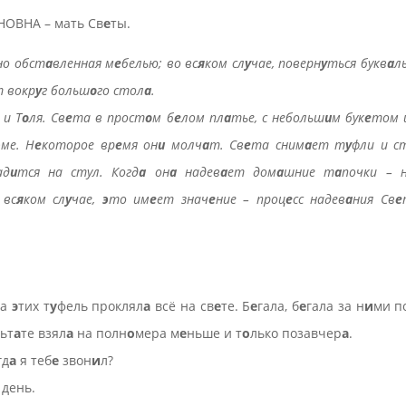
НОВНА – мать Св
е
ты.
но обст
а
вленная м
е
белью; во вс
я
ком сл
у
чае, поверн
у
ться букв
а
л
т вокр
у
г больш
о
го стол
а
.
 и Т
о
ля. Св
е
та в прост
о
м б
е
лом пл
а
тье, с небольш
и
м бук
е
том 
ю
ме. Н
е
которое вр
е
мя он
и
молч
а
т. Св
е
та сним
а
ет т
у
фли и с
ад
и
тся на стул. Когд
а
он
а
надев
а
ет дом
а
шние т
а
почки – 
 вс
я
ком сл
у
чае,
э
то им
е
ет знач
е
ние – проц
е
сс надев
а
ния Св
е
за
э
тих т
у
фель проклял
а
всё на св
е
те. Б
е
гала, б
е
гала за н
и
ми п
льт
а
те взял
а
на полн
о
мера м
е
ньше и т
о
лько позавчер
а
.
гд
а
я теб
е
звон
и
л?
 день.