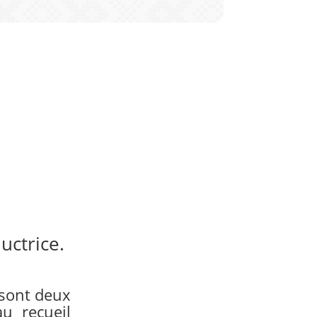
uctrice.
, sont deux
u recueil