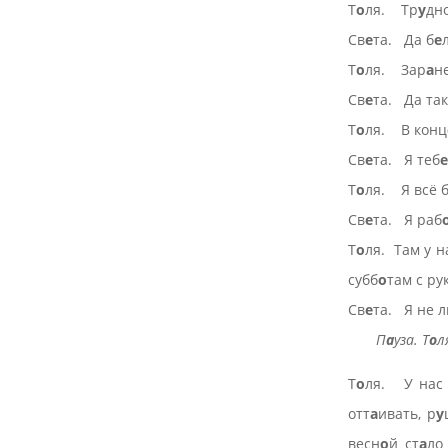
Т
о
ля. Тр
у
дн
Св
е
та. Да б
е
Т
о
ля. Зар
а
н
Св
е
та. Да так
Т
о
ля. В конц
Св
е
та. Я теб
е
Т
о
ля. Я всё 
Св
е
та. Я раб
Т
о
ля. Там у н
субб
о
там с ру
Св
е
та. Я не 
П
а
уза. Т
о
л
Т
о
ля. У нас
отт
а
ивать, р
у
весн
о
й ст
а
ло