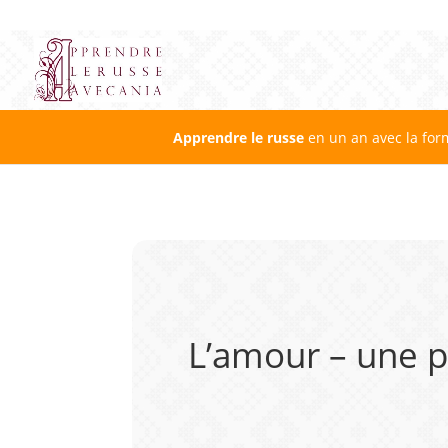
Apprendre le russe
en un an avec la for
L’amour – une p