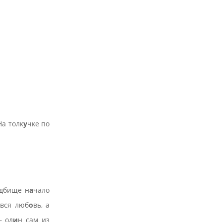
На толк
у
чке по
дбище н
а
чало
 вся люб
о
вь, а
 од
и
н сам из