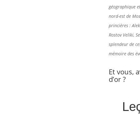
géographique et 
nord-est de Mosc
princières : Ale
Rostov Veliki, 
splendeur de ces
mémoire des évè
Et vous, 
d’or ?
Le