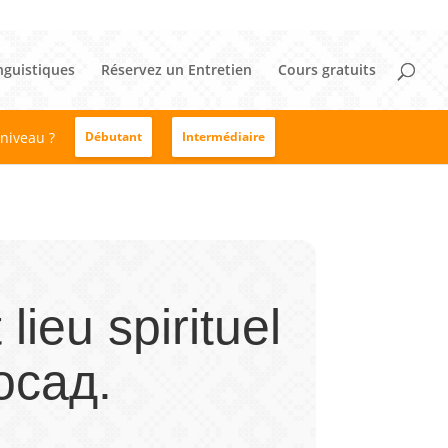
nguistiques
Réservez un Entretien
Cours gratuits
 niveau ?
Débutant
Intermédiaire
ieu spirituel
осад.