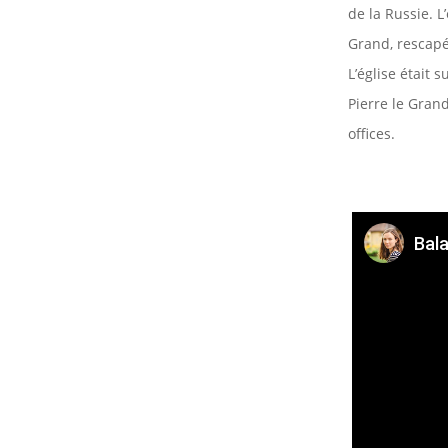
de la Russie. 
Grand, rescapé 
L’église était 
Pierre le Gran
offices.
Bala