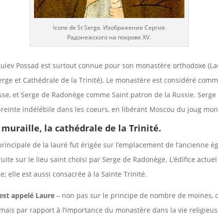
Icone de St Serge. Изображение Сергия
Радонежского на покрове XV.
rguiev Possad est surtout connue pour son monastère orthodoxe (La
Serge et Cathédrale de la Trinité). Le monastère est considéré com
usse, et Serge de Radonège comme Saint patron de la Russie. Serg
reinte indélébile dans les coeurs, en libérant Moscou du joug mon
 muraille, la cathédrale de la Trinité.
principale de la lauré fut érigée sur l’emplacement de l’ancienne 
ruite sur le lieu saint choisi par Serge de Radonège. L’édifice actu
; elle est aussi consacrée à la Sainte Trinité.
est appelé Laure
– non pas sur le principe de nombre de moines,
 mais par rapport à l’importance du monastère dans la vie religieus