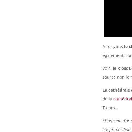
A l’origine,
le c
également, com
Voici
le kiosqu
source non loi
La cathédrale
de la
cathédral
Tatars…
*L’anneau d’or 
été primordiale