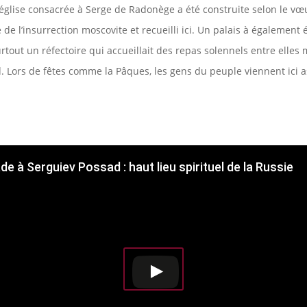
L’église consacrée à Serge de Radonège a été construite selon le vœu
de l’insurrection moscovite et recueilli ici. Un palais à également é
surtout un réfectoire qui accueillait des repas solennels entre elles
d. Lors de fêtes comme la Pâques, les gens du peuple viennent ici a
de à Serguiev Possad : haut lieu spirituel de la Russie