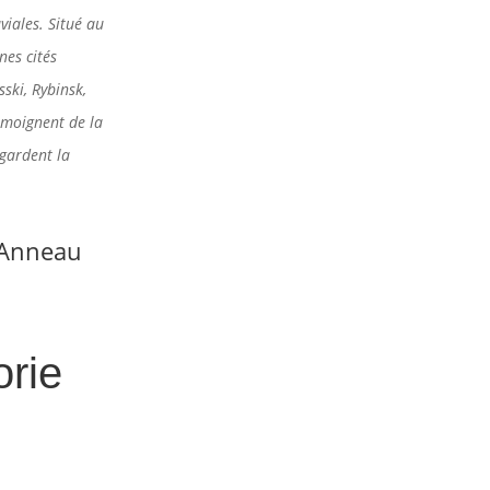
viales. Situé au
nes cités
ski, Rybinsk,
émoignent de la
 gardent la
l’Anneau
rie