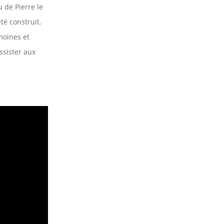
 de Pierre le
té construit.
 moines et
ssister aux