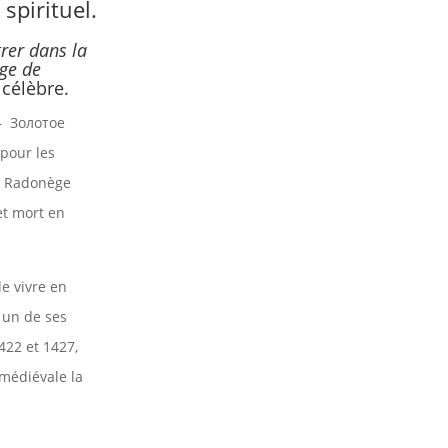
spirituel.
rer dans la
rge de
 célèbre.
 –
Золотое
pour les
de Radonège
et mort en
de vivre en
t un de ses
422 et 1427,
 médiévale la