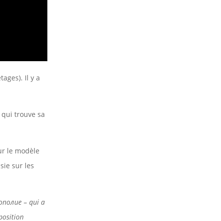
ages). Il y a
.
 qui trouve sa
sur le modèle
sie sur les
 ополие – qui a
position