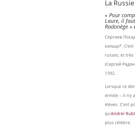
La Russie
«
Pour compr
Laure, il fa
Radonège
» 
Сергиев Посад,
кольцо*
. C’es
russes; et trè
(Сергий Радоне
1392.
Lorsque ce dern
ermite – il n’
élèves. C’est p
qu’
Andreï Rubl
plus célèbre.