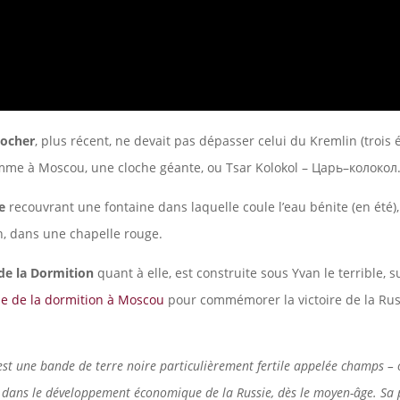
locher
, plus récent, ne devait pas dépasser celui du Kremlin (trois ét
me à Moscou, une cloche géante, ou Tsar Kolokol – Царь–колокол
e
recouvrant une fontaine dans laquelle coule l’eau bénite (en été),
n, dans une chapelle rouge.
 de la Dormition
quant à elle, est construite sous Yvan le terrible, 
e de la dormition
à Moscou
pour commémorer la victoire de la Rus
est une bande de terre noire particulièrement fertile appelée champs –
 dans le développement économique de la Russie, dès le moyen-âge. Sa 