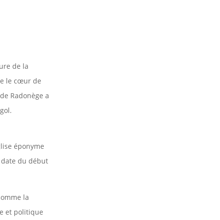
ure de la
me le cœur de
e de Radonège a
gol.
église éponyme
el date du début
 comme la
e et politique