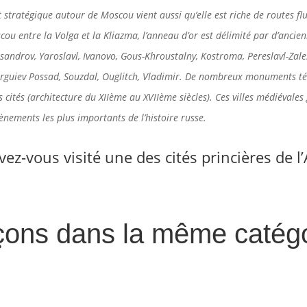
stratégique autour de Moscou vient aussi qu’elle est riche de routes flu
ou entre la Volga et la Kliazma, l’anneau d’or est délimité par d’ancien
ksandrov, Yaroslavl, Ivanovo, Gous-Khroustalny, Kostroma, Pereslavl-Zales
Serguiev Possad, Souzdal, Ouglitch, Vladimir. De nombreux monuments t
 cités (architecture du XIIème au XVIIème siècles). Ces villes médiévales
nements les plus importants de l’histoire russe.
avez-vous visité une des cités princières de 
çons dans la même catégo