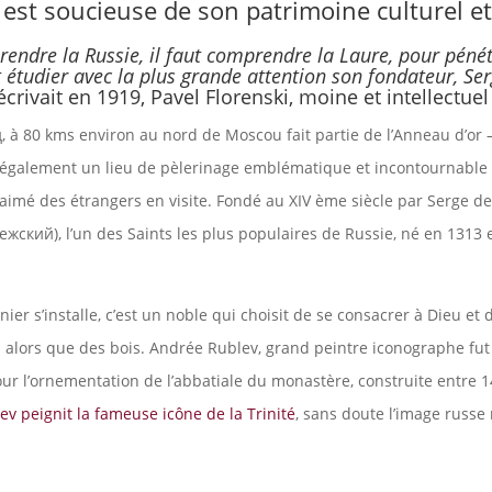
 est soucieuse de son patrimoine culturel et 
endre la Russie, il faut comprendre la Laure, pour pénét
ut étudier avec la plus grande attention son fondateur, Se
écrivait en 1919, Pavel Florenski, moine et intellectuel
 à 80 kms environ au nord de Moscou fait partie de l’Anneau d’or
t également un lieu de pèlerinage emblématique et incontournable 
s aimé des étrangers en visite. Fondé au XIV ème siècle par Serge 
жский), l’un des Saints les plus populaires de Russie, né en 1313 
ier s’installe, c’est un noble qui choisit de se consacrer à Dieu et 
y a alors que des bois. Andrée Rublev, grand peintre iconographe fu
our l’ornementation de l’abbatiale du monastère, construite entre 1
ev peignit la fameuse icône de la Trinité
, sans doute l’image russe