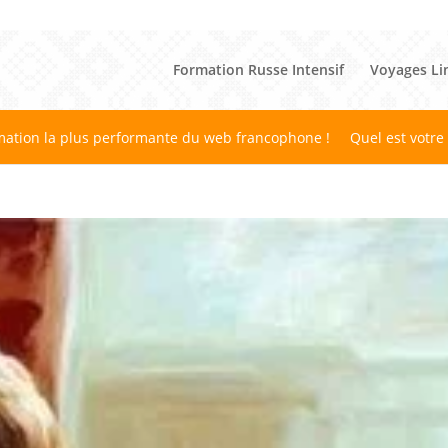
Formation Russe Intensif
Voyages Li
mation la plus performante du web francophone !
Quel est votre