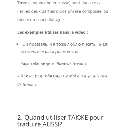
Т
о
же (conjonction en russe) peut dans ce cas
lier les deux parties d’une phrase composée, ou
bien d’un court dialogue.
Les exemples utilisés dans la vidéo :
Он пис
а
тель, и я т
о
же любл
ю
пис
а
ть.
Il est
écrivain, moi aussi j’aime écrire.
– Р
а
да теб
я
в
и
деть!
Ravie de te voir !
– Я т
о
же рад теб
я
в
и
деть!
Moi aussi, je suis ravi
de te voir !
2. Quand utiliser ТАКЖЕ pour
traduire AUSSI?