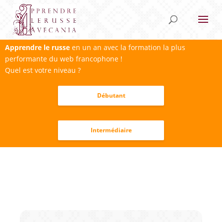
Apprendre le russe
en un an avec la formation la plus
performante du web francophone !
Quel est votre niveau ?
Débutant
Intermédiaire