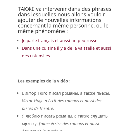
ТАКЖЕ va intervenir dans des phrases
dans lesquelles nous allons vouloir
ajouter de nouvelles informations
concernant la même personne, ou le
même phénomène :
Je parle français et aussi un peu russe
.
Dans une cuisine il y a de la vaisselle et aussi
des ustensiles
.
Les exemples de la vidéo :
Викт
о
р Гюг
о
пис
а
л ром
а
ны, а т
а
кже пь
е
сы.
Victor Hugo a écrit des romans et aussi des
pièces de théâtre.
Я любл
ю
пис
а
ть ром
а
ны, а т
а
кже сл
у
шать
м
у
зыку.
J’aime écrire des romans et aussi