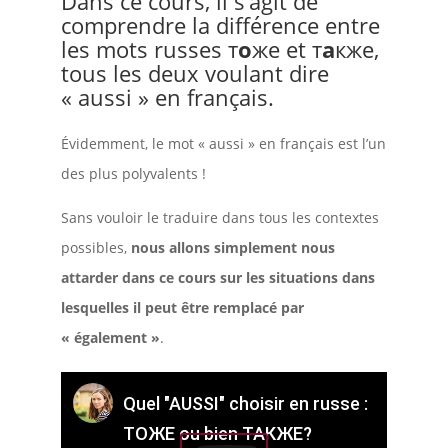
Dans ce cours, il s’agit de
comprendre la différence entre
les mots russes т
о
же et т
а
кже,
tous les deux voulant dire
« aussi » en français.
Évidemment, le mot « aussi » en français est l’un
des plus polyvalents !
Sans vouloir le traduire dans tous les contextes
possibles,
nous allons simplement nous
attarder dans ce cours sur les situations dans
lesquelles il peut être remplacé par
« également »
.
Quel "AUSSI" choisir en russe :
ТОЖЕ ou bien ТАКЖЕ?