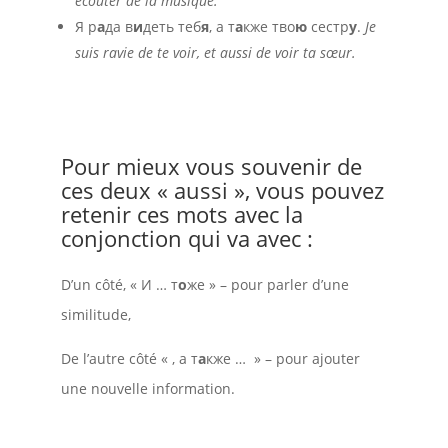
écouter de la musique.
Я р
а
да в
и
деть теб
я
, а т
а
кже тво
ю
сестр
у
.
Je
suis ravie de te voir, et aussi de voir ta sœur.
Pour mieux vous souvenir de
ces deux « aussi », vous pouvez
retenir ces mots avec la
conjonction qui va avec :
D’un côté, « И … т
о
же » – pour parler d’une
similitude,
De l’autre côté « , а т
а
кже … » – pour ajouter
une nouvelle information.