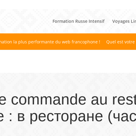
Formation Russe Intensif
Voyages Li
mation la plus performante du web francophone !
Quel est votre
e commande au rest
e : в ресторане (час