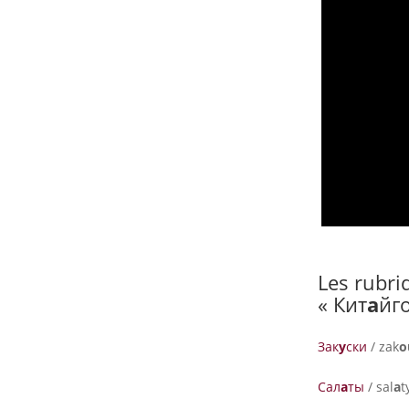
Les rubri
« Кит
а
йг
Зак
у
ски
/ zak
o
Сал
а
ты
/ sal
a
t