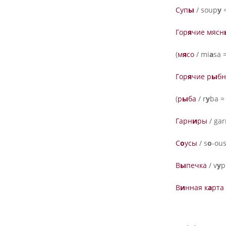
Суп
ы
/ soup
y
=
Гор
я
чие мясн
(
м
я
со
/ mi
a
sa 
Гор
я
чие р
ы
бн
(
р
ы
ба
/ r
y
ba =
Гарн
и
ры
/ gar
С
о
усы
/ s
o
-ous
В
ы
печка
/ v
y
p
В
и
нная к
а
рта