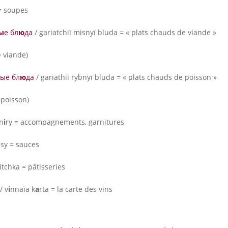
 soupes
ы
е бл
ю
да
/ gariatchiï misnyï bluda = « plats chauds de viande »
= viande)
ые бл
ю
да
/ gariathiï rybnyï bluda = « plats chauds de poisson »
 poisson)
n
i
ry = accompagnements, garnitures
sy = sauces
itchka = pâtisseries
/ v
i
nnaïa k
a
rta = la carte des vins