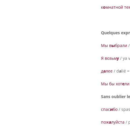
к
о
мнатной те
Quelques expr
Мы в
ы
брали
/
Я возьм
у
/ ya 
д
а
лее
/ d
a
lié 
Мы бы хот
е
ли
Sans oublier 
спас
и
бо
/ spa
пож
а
луйста
/ 