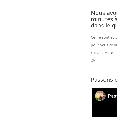
Nous avon
minutes à
dans le qu
Ce ne sont évi
pour vous débr
russe, c’est do
🙂
Passons 
Pas