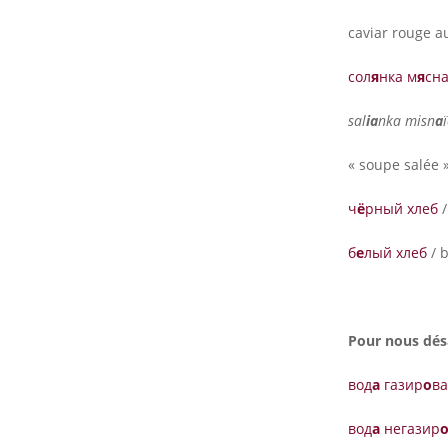
caviar rouge au
сол
я
нка м
я
сн
sal
ia
nka misn
a
« soupe salée »
ч
ё
рный хлеб
/
б
е
лый хлеб
/ 
Pour nous désa
вод
а
газир
о
в
вод
а
нeгазир