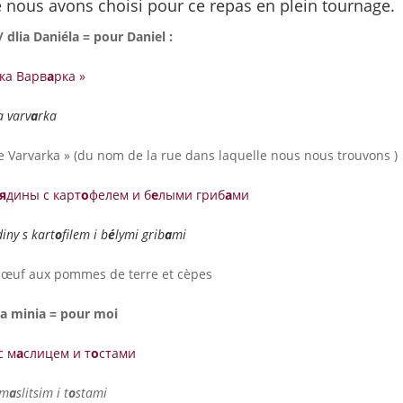
e nous avons choisi pour ce repas en plein tournage.
dlia Daniéla = pour Daniel :
ка Варв
а
рка »
 varv
a
rka
 Varvarka » (du nom de la rue dans laquelle nous nous trouvons )
я
дины с карт
о
фелем и б
е
лыми гриб
а
ми
diny s kart
o
filem i b
é
lymi grib
a
mi
 bœuf aux pommes de terre et cèpes
ia minia = pour moi
с м
а
слицем и т
о
стами
 m
a
slitsim i t
o
stami