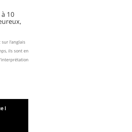
 à 10
eureux,
sur l’anglais
ps, ils sont en
 l’interprétation
е I