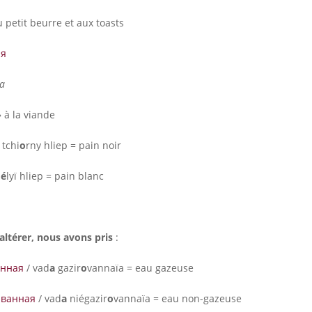
 petit beurre et aux toasts
ая
ïa
 à la viande
 tchi
o
rny hliep = pain noir
b
é
lyï hliep = pain blanc
ltérer, nous avons pris
:
анная
/ vad
a
gazir
o
vannaïa = eau gazeuse
о
ванная
/ vad
a
niégazir
o
vannaïa = eau non-gazeuse