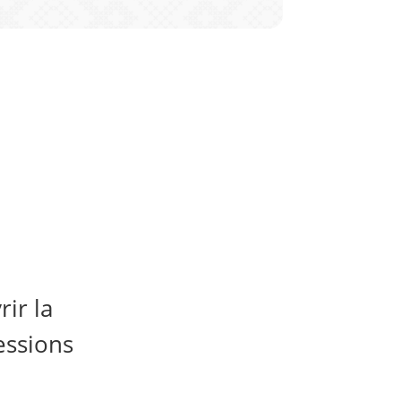
ir la
essions