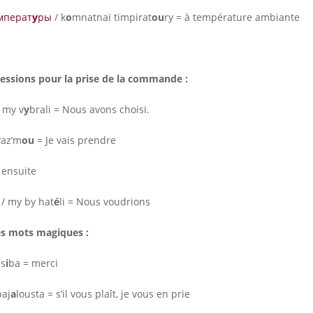
мперат
у
ры
/ k
o
mnatnaï timpirat
ou
ry = à température ambiante
essions pour la prise de la commande :
 my v
y
brali = Nous avons choisi.
vaz’m
ou
= Je vais prendre
= ensuite
/ my by hat
é
li = Nous voudrions
les mots magiques :
ss
i
ba = merci
paj
a
lousta = s’il vous plaît, je vous en prie