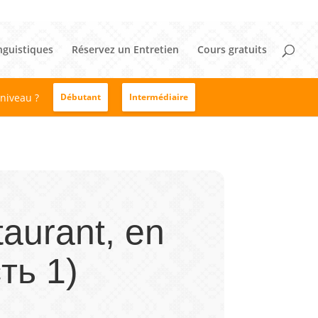
nguistiques
Réservez un Entretien
Cours gratuits
 niveau ?
Débutant
Intermédiaire
aurant, en
ть 1)