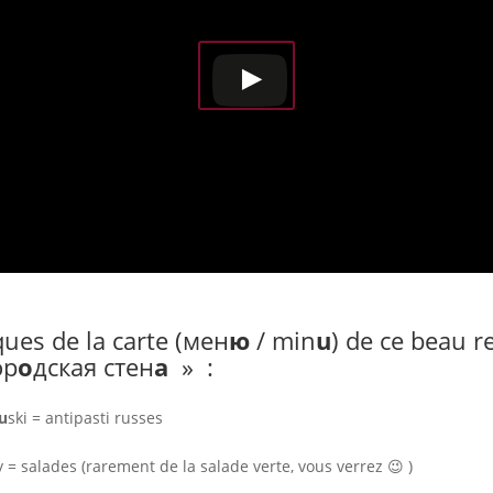
ques de la carte (мен
ю
/ min
u
) de ce beau r
ор
о
дская стен
а
» :
u
ski = antipasti russes
y = salades (rarement de la salade verte, vous verrez 😉 )