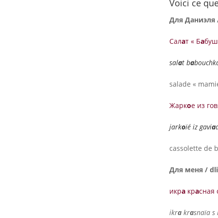
Voici ce qu
Для Даниэля / 
Сал
а
т « Б
а
буш
sal
a
t b
a
bouchka
salade « mamie
Жарк
о
е из гов
jark
o
ïé iz gavi
a
cassolette de
Для меня / dl
икр
а
кр
а
сная 
ikr
a
kr
a
snaïa s