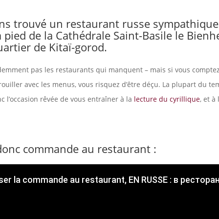
s trouvé un restaurant russe sympathique
 pied de la Cathédrale Saint-Basile le Bienh
artier de Kitaï-gorod.
demment pas les restaurants qui manquent – mais si vous comptez 
ouiller avec les menus, vous risquez d’être déçu. La plupart du tem
nc l’occasion rêvée de vous entraîner à la
lecture du cyrillique
, et à
donc commande au restaurant :
ser la commande au restaurant, EN RUSSE : в ресторан