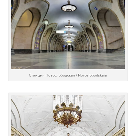
Cтанция Новослобо́дская / Novoslobodskaïa