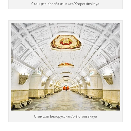
Cтанция Кропо́ткинская/Kropotkinskaya
Cтанция Белору́сская/biélorousskaya