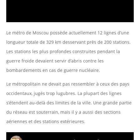
Le métro de Moscou possède actuellement 12 lignes d’une
longueur totale de 329 km desservant près de 200 stations.
Les stations les plus profondes construites pendant la
guerre froide devaient servir d’abris contre les
bombardements en cas de guerre nucléaire.
Le métropolitain ne devait pas ressembler à ceux des pays
occidentaux, jugés trop lugubres. La plupart des lignes
s’étendent au-delà des limites de la ville. Une grande partie
du réseau est souterrain, mais il y a aussi des sections
aériennes et des stations extérieures.