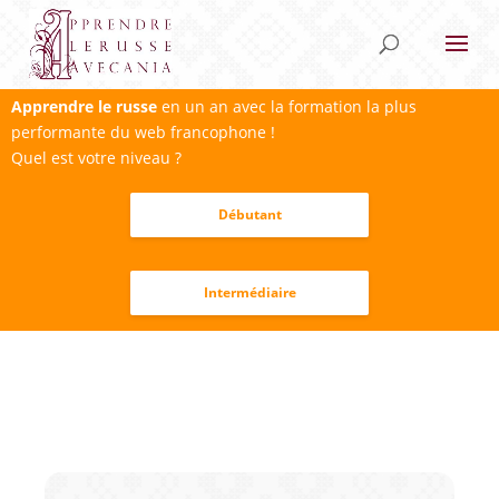
Apprendre le russe
en un an avec la formation la plus
performante du web francophone !
Quel est votre niveau ?
Débutant
Intermédiaire