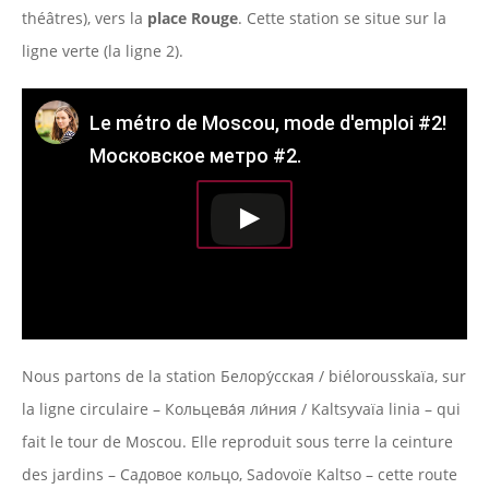
théâtres), vers la
place Rouge
. Cette station se situe sur la
ligne verte (la ligne 2).
Le métro de Moscou, mode d'emploi #2!
Московское метро #2.
Nous partons de la station Белору́сская / biélorousskaïa, sur
la ligne circulaire – Кольцева́я ли́ния / Kaltsyvaïa linia – qui
fait le tour de Moscou. Elle reproduit sous terre la ceinture
des jardins – Садовое кольцо, Sadovoïe Kaltso – cette route