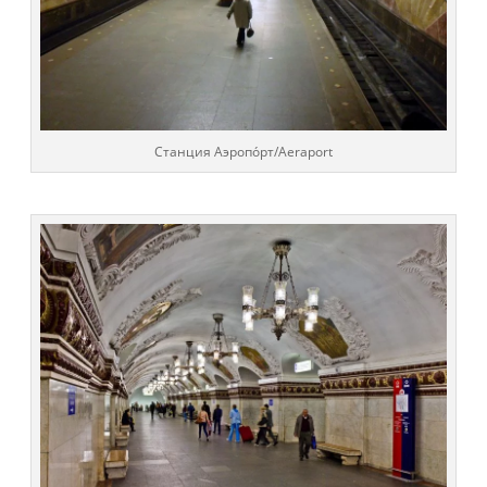
Cтанция Аэропо́рт/Aeraport