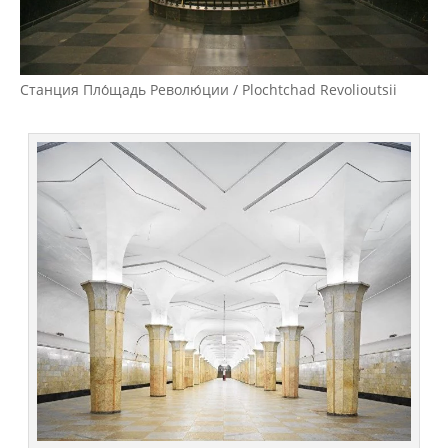
Cтанция Пло́щадь Револю́ции / Plochtchad Revolioutsii