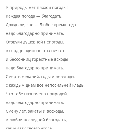
У природы нет плохой погоды!
Каждая погода — благодать.
Дождь ли, снег… Любое время года
надо благодарно принимать.
Отзвуки душевной непогоды,
в сердце одиночества печать
и бессонниц горестные всходы
надо благодарно принимать.
Смерть желаний, годы и невзгоды,–
с каждым днем все непосильней кладь.
Что тебе назначено природой,
надо благодарно принимать.
Смену лет, закаты и восходы,
и любви последней благодать,
как и дату своего ухода,