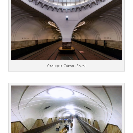
Cтанция Со́кол . Sokol