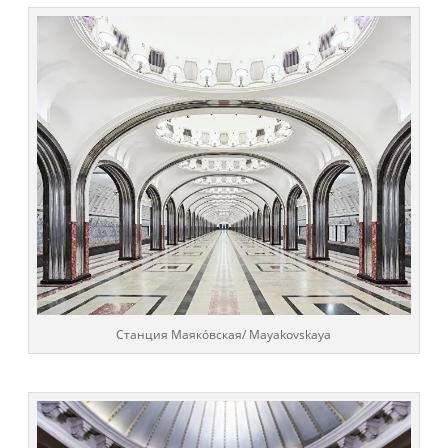
Cтанция
Маяко́вская/
Mayakovskaya