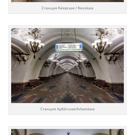
Cтанция Ки́евская / Kievskaïa
Cтанция Арба́тская/Arbatskaïa