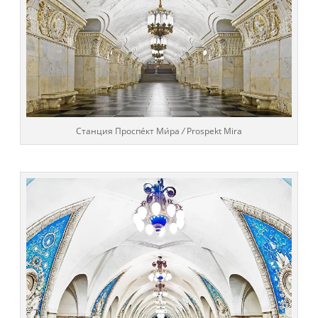
Cтанция
Проспе́кт Ми́ра
/
Prospekt Mira