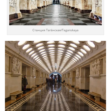
Cтанция Тага́нская/Taganskaya