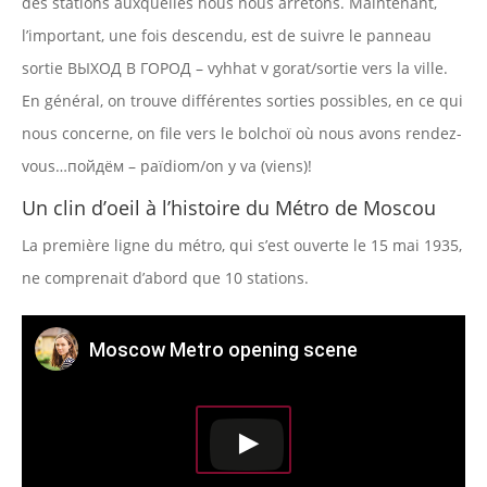
des stations auxquelles nous nous arrêtons. Maintenant,
l’important, une fois descendu, est de suivre le panneau
sortie ВЫХОД В ГОРОД – vyhhat v gorat/sortie vers la ville.
En général, on trouve différentes sorties possibles, en ce qui
nous concerne, on file vers le bolchoï où nous avons rendez-
vous…пойдём – païdiom/on y va (viens)!
Un clin d’oeil à l’histoire du Métro de Moscou
La première ligne du métro, qui s’est ouverte le 15 mai 1935,
ne comprenait d’abord que 10 stations.
Moscow Metro opening scene