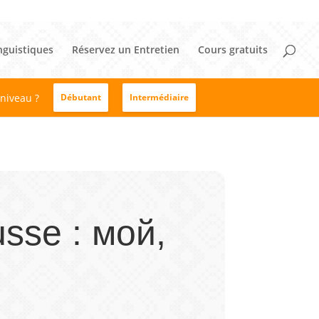
nguistiques
Réservez un Entretien
Cours gratuits
 niveau ?
Débutant
Intermédiaire
usse : мой,