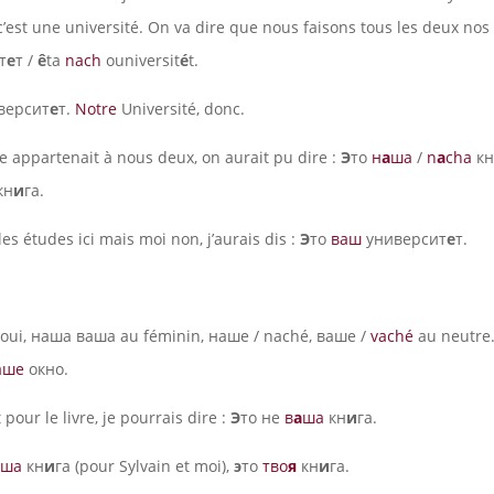
 c’est une université. On va dire que nous faisons tous les deux nos
т
е
т /
ê
ta
nach
ouniversit
é
t.
версит
е
т.
Notre
Université, donc.
vre appartenait à nous deux, on aurait pu dire :
Э
то
н
а
ша
/
n
a
cha
кн
кн
и
га.
 les études ici mais moi non, j’aurais dis :
Э
то
ваш
университ
е
т.
 oui, наша ваша au féminin, наше / naché, ваше /
vaché
au neutre
аше
окно.
t pour le livre, je pourrais dire :
Э
то не
в
а
ша
кн
и
га.
ша
кн
и
га (pour Sylvain et moi),
э
то
тво
я
кн
и
га.