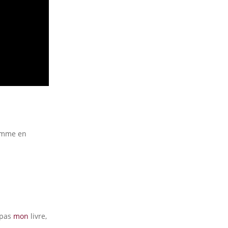
comme en
 pas
mon
livre,