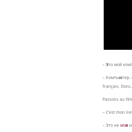
–
Э
то мой ком
– Компь
ю
тер,
français. Donc
Passons au fé
– C’est mon livr
– Это не
мо
я
к