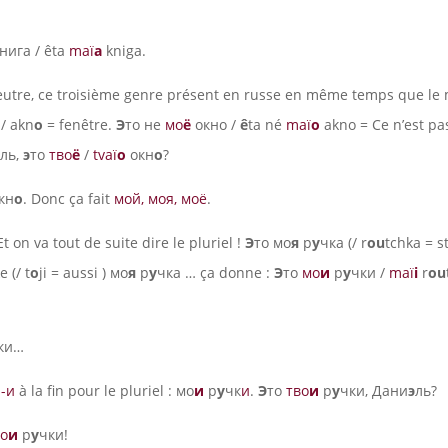
нига / êta
maï
a
kniga.
utre, ce troisième genre présent en russe en même temps que le m
/ akn
o
= fenêtre.
Э
то не
мо
ё
окно /
ê
ta né
maï
o
akno = Ce n’est p
ль,
э
то
тво
ё
/
tvaï
o
окн
о
?
кн
о
. Donc ça fait
мой, моя, моё
.
t on va tout de suite dire le pluriel !
Э
то мо
я
р
у
чка (/ r
ou
tchka = s
е (/ t
o
ji = aussi ) мо
я
р
у
чка … ça donne :
Э
то
мо
и
р
у
чки /
maï
i
r
ou
ки…
n
-и
à la fin pour le pluriel : мо
и
р
у
чк
и
.
Э
то
тво
и
р
у
чки, Дани
э
ль?
о
и
р
у
чки!