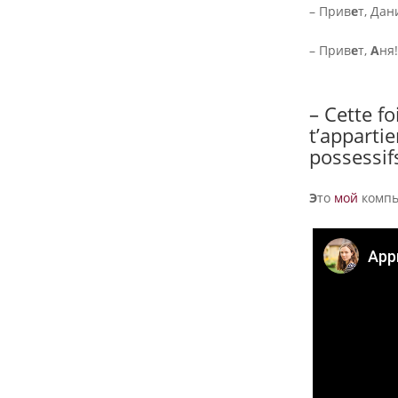
– Прив
е
т, Дан
– Прив
е
т,
А
ня!
– Cette fo
t’apparti
possessifs
Э
то
мой
комп
Appr