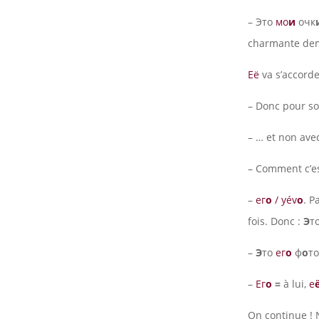
– Это
мо
и
очк
charmante dem
Её
va s’accorder
– Donc pour so
– … et non avec 
– Comment c’es
–
ег
о
/ yév
o
. P
fois. Donc :
Э
т
–
Э
то
ег
о
ф
о
т
–
Ег
о
=
à lui,
е
On continue ! 