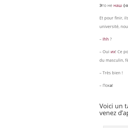
Э
то не
наш
ф
Et pour finir, i
université, no
–
Ihh
?
– Oui
их
! Ce p
du masculin, f
– Très bien !
– Пок
а
!
Voici un 
venez d’a