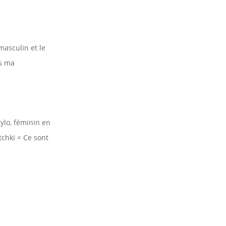
asculin et le
as ma
tylo, féminin en
tchki = Ce sont