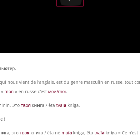
пь
ю
тер.
 qui nous vient de l’anglais, est du genre masculin en russe, tout 
, «
mon
» en russe c’est
мой/moï
.
minin. Это
тво
я
кн
и
га / êta
tvaï
a
kn
i
ga.
e !
н
и
га, это
тво
я
кн
и
га / êta né
maï
a
kn
i
ga, êta
tvaï
a
kn
i
ga = Ce n’est