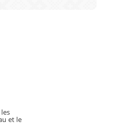
 les
u et le