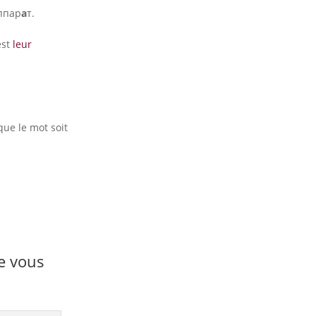
ппар
а
т.
est
leur
que le mot soit
ue vous