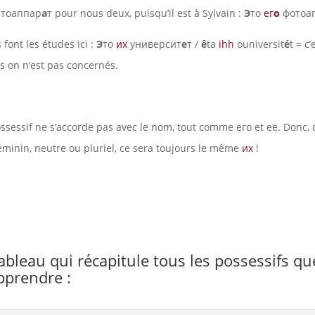
о
тоаппар
а
т pour nous deux, puisqu’il est à Sylvain :
Э
то
ег
о
фотоа
ls font les études ici :
Э
то
их
университ
е
т /
ê
ta
ihh
ouniversit
é
t = c’
us on n’est pas concernés.
ossessif ne s’accorde pas avec le nom, tout comme его et её. Donc, 
éminin, neutre ou pluriel, ce sera toujours le même
их
!
tableau qui récapitule tous les possessifs q
pprendre :