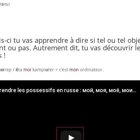
и
э
ль!
is-ci tu vas apprendre à dire si tel ou tel obj
ent ou pas. Autrement dit, tu vas découvrir l
 !
ь
ю
тер /
ê
ta
moï
kampi
u
ter = c’est
mon
ordinateur.
endre les possessifs en russe : мой, моя, моё, мои...