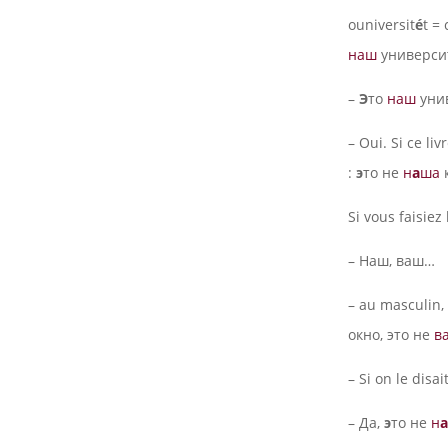
ouniversit
é
t =
наш
универси
–
Э
то
наш
уни
– Oui. Si ce li
:
э
то не
н
а
ша
Si vous faisiez
– Наш, ваш…
– au masculin,
окно, это не
в
– Si on le disai
– Да,
э
то не
н
а