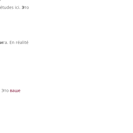
 études ici.
Э
то
и
га. En réalité
. Это
ваше