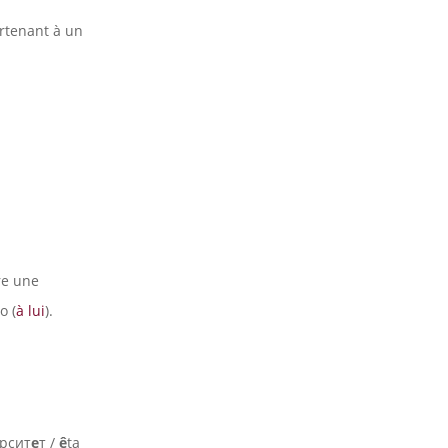
artenant à un
re une
o (
à lui
).
ерсит
е
т /
ê
ta