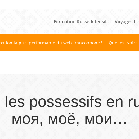
Formation Russe Intensif
Voyages Li
mation la plus performante du web francophone !
Quel est votre
les possessifs en r
моя, моё, мои…