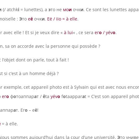
и
(/ atchk
i
= lunettes), а
э
то не
мо
и
очк
и
. Ce sont les lunettes app
oiselle :
Э
то
е
ё
очк
и
.
Её / iïo = à elle
.
 avec elle ! Et si je veux dire «
à lui
« , ce sera
ег
о
/ yév
o
.
n, sa on accorde avec la personne qui possède ?
l’objet dont on parle, tout à fait !
t si c’est à un homme déjà ?
ar exemple, cet appareil photo est à Sylvain qui est avec nous enco
о
ег
о
ф
о
тоаппар
а
т /
ê
ta
yév
o
f
o
taappar
a
t = C’est son appareil phot
оаппар
а
т. Ег
о
– е
ё
!
ё
= à elle.
Nous sommes aujourd’hui dans la cour d’une université.
Э
то унив