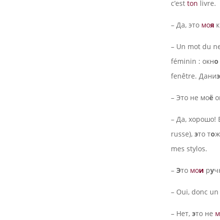
c’est
ton
livre.
– Да, это
мо
я
к
– Un mot du ne
féminin : окн
о
fenêtre. Дани
э
– Это не мо
ё
о
– Да, хорошо! E
russe),
э
то т
о
ж
mes stylos.
–
Э
то
мо
и
р
у
ч
– Oui, donc u
– Нет,
э
то не
м