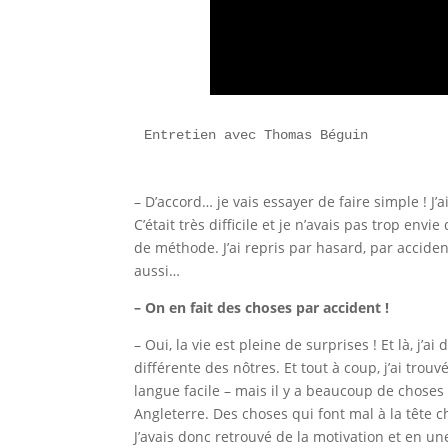
Entretien avec Thomas Béguin
– D’accord… je vais essayer de faire simple ! J’
C’était très difficile et je n’avais pas trop env
de méthode. J’ai repris par hasard, par accide
aussi…
– On en fait des choses par accident !
– Oui, la vie est pleine de surprises ! Et là, j
différente des nôtres. Et tout à coup, j’ai tro
langue facile – mais il y a beaucoup de choses
Angleterre. Des choses qui font mal à la tête ch
J’avais donc retrouvé de la motivation et en un