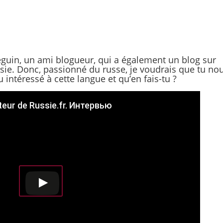
guin, un ami blogueur, qui a également un blog sur
ssie. Donc, passionné du russe, je voudrais que tu no
 intéressé à cette langue et qu’en fais-tu ?
eur de Russie.fr. Интервью