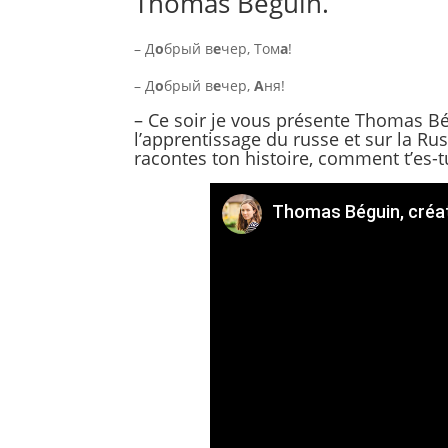
Thomas Béguin.
– Д
о
брый в
е
чер, Том
а
!
– Д
о
брый в
е
чер,
А
ня!
– Ce soir je vous présente Thomas Bé
l’apprentissage du russe et sur la Ru
racontes ton histoire, comment t’es-tu
Thomas Béguin, créat