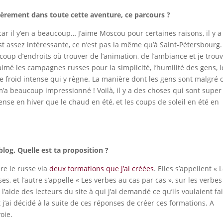
culièrement dans toute cette aventure, ce parcours ?
car il y’en a beaucoup… J’aime Moscou pour certaines raisons, il y a
st assez intéressante, ce n’est pas la même qu’à Saint-Pétersbourg.
ucoup d’endroits où trouver de l’animation, de l’ambiance et je trou
aimé les campagnes russes pour la simplicité, l’humilité des gens, 
r le froid intense qui y règne. La manière dont les gens sont malgré 
m’a beaucoup impressionné ! Voilà, il y a des choses qui sont super
ntense en hiver que le chaud en été, et les coups de soleil en été en
log. Quelle est ta proposition ?
re le russe via
deux formations que j’ai créées
. Elles s’appellent « 
es, et l’autre s’appelle « Les verbes au cas par cas », sur les verbes
 l’aide des lecteurs du site à qui j’ai demandé ce qu’ils voulaient fa
 j’ai décidé à la suite de ces réponses de créer ces formations. A
oie.