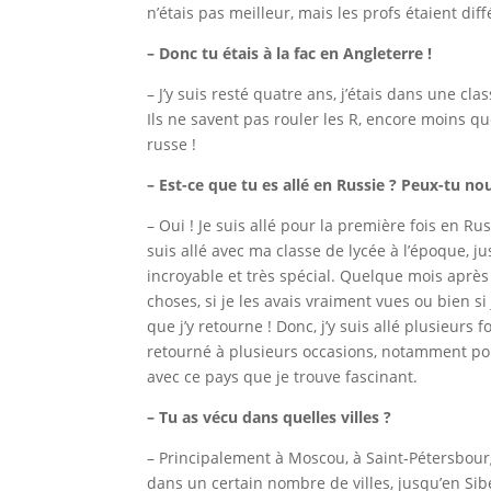
n’étais pas meilleur, mais les profs étaient dif
– Donc tu étais à la fac en Angleterre !
– J’y suis resté quatre ans, j’étais dans une cl
Ils ne savent pas rouler les R, encore moins que
russe !
– Est-ce que tu es allé en Russie ? Peux-tu no
– Oui ! Je suis allé pour la première fois en Ru
suis allé avec ma classe de lycée à l’époque, 
incroyable et très spécial. Quelque mois après 
choses, si je les avais vraiment vues ou bien si
que j’y retourne ! Donc, j’y suis allé plusieurs foi
retourné à plusieurs occasions, notamment pou
avec ce pays que je trouve fascinant.
– Tu as vécu dans quelles villes ?
– Principalement à Moscou, à Saint-Pétersbourg
dans un certain nombre de villes, jusqu’en Sib