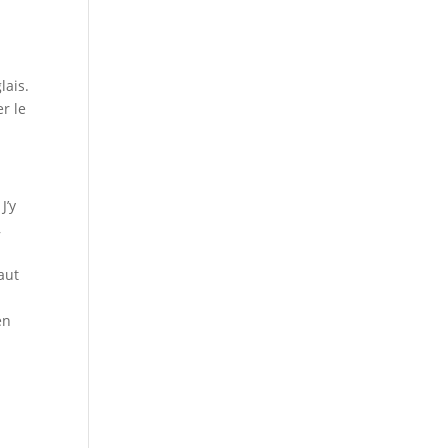
lais.
er le
J’y
,
faut
en