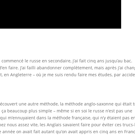
ai commencé le russe en secondaire, j’ai fait cinq ans jusqu’au bac.
ie d’en faire. J’ai failli abandonner complètement, mais après j’ai cha
nt, en Angleterre – où je me suis rendu faire mes études, par accid
’ai découvert une autre méthode, la méthode anglo-saxonne qui était t
uvé ça beaucoup plus simple – même si en soi le russe n’est pas une
 qui m’ennuyaient dans la méthode française, qui n’y étaient pas e
ez nous assez vite, les Anglais savaient faire pour éviter ces trucs-
e année on avait fait autant qu’on avait appris en cinq ans en Franc