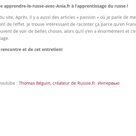
 apprendre-le-russe-avec-Ania.fr à l’apprentissage du russe !
du site. Après, il y a aussi des articles « passion » où je parle de m
nt de l’effet. Je trouve intéressant de raconter ça parce qu’en Fran
vent de voir de belles choses, alors qu’il y’en a énormément et c’e
tage.
 rencontre et de cet entretien!
youtube :
Thomas Béguin, créateur de Russie.fr. Интервью