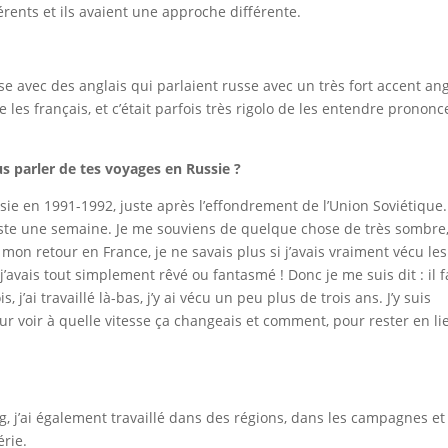
férents et ils avaient une approche différente.
asse avec des anglais qui parlaient russe avec un très fort accent ang
 les français, et c’était parfois très rigolo de les entendre prononc
us parler de tes voyages en Russie ?
ssie en 1991-1992, juste après l’effondrement de l’Union Soviétique. 
juste une semaine. Je me souviens de quelque chose de très sombre
mon retour en France, je ne savais plus si j’avais vraiment vécu les
 j’avais tout simplement rêvé ou fantasmé ! Donc je me suis dit : il 
s, j’ai travaillé là-bas, j’y ai vécu un peu plus de trois ans. J’y suis
r voir à quelle vitesse ça changeais et comment, pour rester en li
, j’ai également travaillé dans des régions, dans les campagnes et
érie.