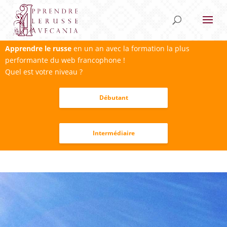
Apprendre le russe
en un an avec la formation la plus
performante du web francophone !
Quel est votre niveau ?
Débutant
Intermédiaire