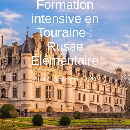
Formation
intensive en
Touraine :
Russe
Élémentaire
Du 4 au 9 décembre 2022