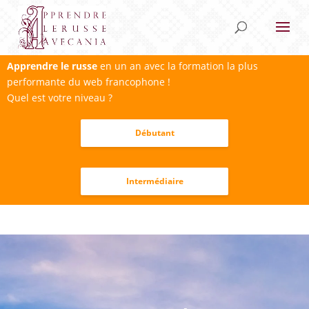
Apprendre le russe
en un an avec la formation la plus
performante du web francophone !
Quel est votre niveau ?
Débutant
Intermédiaire