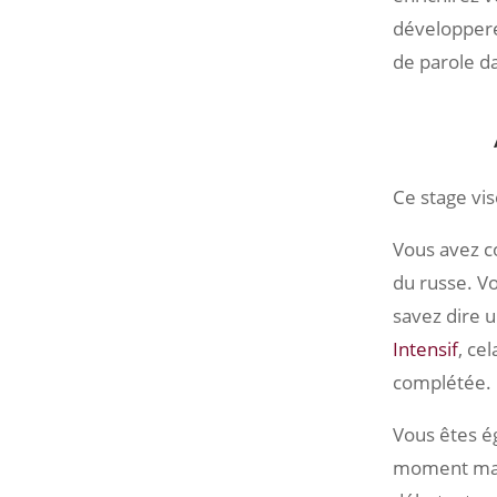
développere
de parole da
Ce stage vis
Vous avez c
du russe. Vo
savez dire 
Intensif
, ce
complétée. C
Vous êtes ég
moment mais