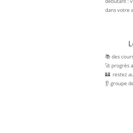
débutant : 
dans votre 
L
📚 des cour
🚀 progrès a
🏰 restez au
👂 groupe d