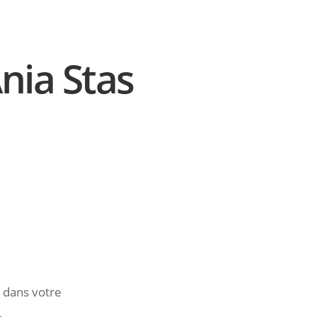
nia Stas
 dans votre
.