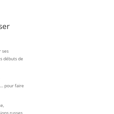
ser
r ses
es débuts de
,
… pour faire
se,
ions russes,