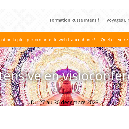
Formation Russe Intensif
Voyages Li
mation la plus performante du web francophone !
Quel est votre
tensive en visioconfér
Du 27 au 30 décembre 2023