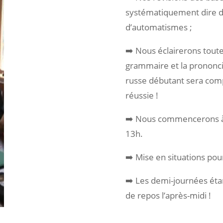
systématiquement dire de
d’automatismes ;
➡️ Nous éclairerons tout
grammaire et la prononciat
russe débutant sera comp
réussie !
➡️ Nous commencerons à 
13h.
➡️ Mise en situations pou
➡️ Les demi-journées éta
de repos l’après-midi !