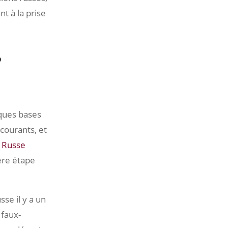
t à la prise
?
ques bases
courants, et
n Russe
ère étape
se il y a un
 faux-