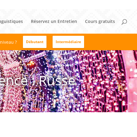
nguistiques
Réservez un Entretien
Cours gratuits
 niveau ?
Débutant
Intermédiaire
ence : Russe