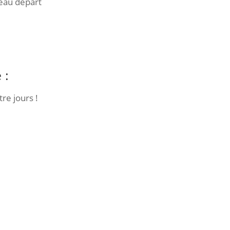
veau départ
 :
re jours !