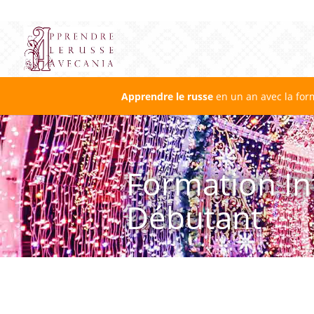
Apprendre le russe
en un an avec la for
Formation In
Débutant