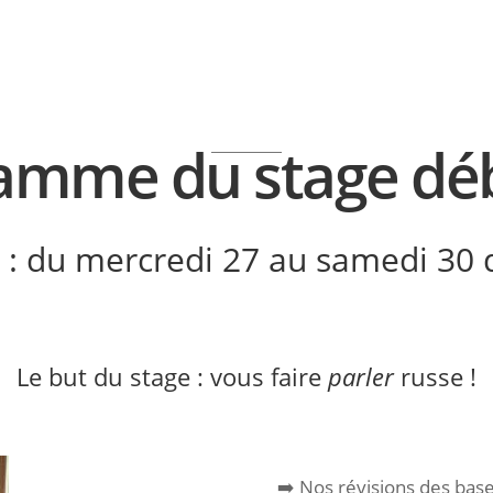
amme du stage dé
e : du mercredi 27 au samedi 30
Le but du stage : vous faire
parler
russe !
➡️ Nos révisions des bas