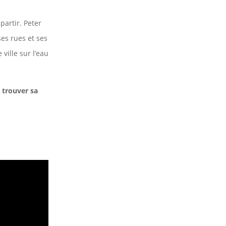
artir. Peter
ses rues et ses
ville sur l’eau
trouver sa