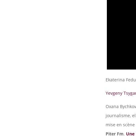
Ekaterina Fed
Yevgeny Tsyga
Oxana Bychko
journalisme, el
mise en scène e
Piter Fm
.
Une 