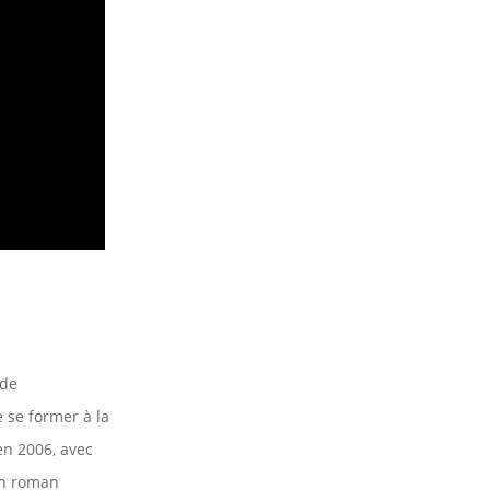
 de
e se former à la
en 2006, avec
un roman