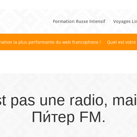
Formation Russe Intensif
Voyages Li
mation la plus performante du web francophone !
Quel est votre
t pas une radio, mai
Пи́тер FM.