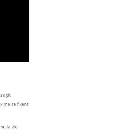
s’agit
xime se fixent
me la vie.