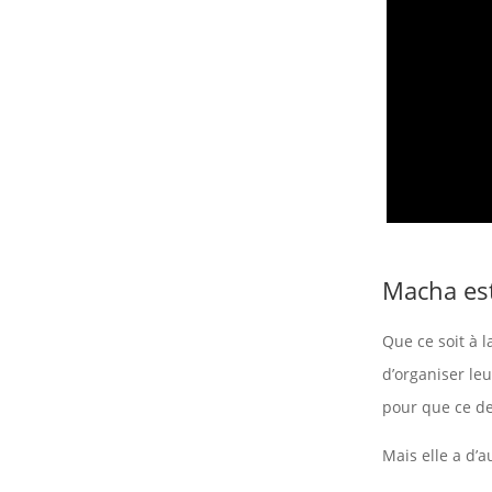
Macha est
Que ce soit à l
d’organiser le
pour que ce de
Mais elle a d’au