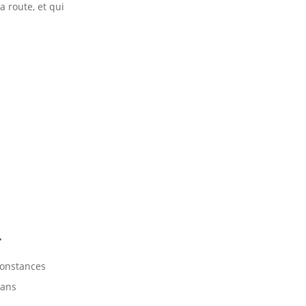
a route, et qui
…
constances
sans