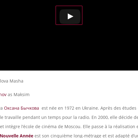
ulova Masha
nov
as Maksim
va
Оксана Бычкова
est née en 1972 en Ukraine. Après des études
le travaille pendant un temps pour la radio. En 2000, elle décide d
t intègre l’école de cinéma de Moscou. Elle passe à la réalisation 
Nouvelle Année
est son cinquième long-métrage et est adapté d’