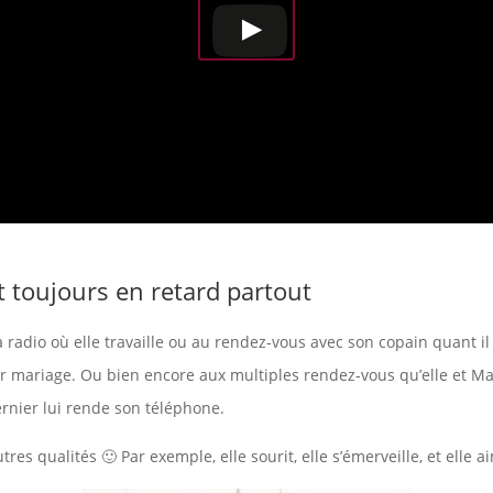
 toujours en retard partout
a radio où elle travaille ou au rendez-vous avec son copain quant il 
ur mariage. Ou bien encore aux multiples rendez-vous qu’elle et Ma
rnier lui rende son téléphone.
tres qualités 🙂 Par exemple, elle sourit, elle s’émerveille, et elle ai