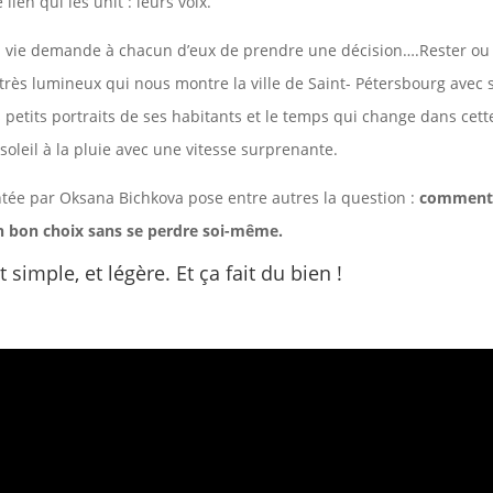
 lien qui les unit : leurs voix.
a vie demande à chacun d’eux de prendre une décision….Rester ou p
 très lumineux qui nous montre la ville de Saint- Pétersbourg avec 
petits portraits de ses habitants et le temps qui change dans cette 
soleil à la pluie avec une vitesse surprenante.
ontée par Oksana Bichkova pose entre autres la question :
comment 
un bon choix sans se perdre soi-même.
t simple, et légère. Et ça fait du bien !