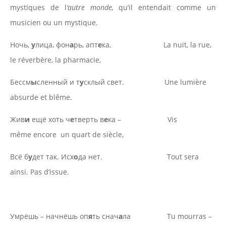
mystiques de l
‘autre monde,
qu’il entendait comme un
musicien ou un mystique.
Ночь,
у
лица, фон
а
рь, апт
е
ка, La nuit, la rue,
le réverbère, la pharmacie,
Бессм
ы
сленный и т
у
склый свет. Une lumière
absurde et blême.
Жив
и
ещё хоть ч
е
тверть в
е
ка – Vis
même encore un quart de siècle,
Всё б
у
дет так. Исх
о
да нет. Tout sera
ainsi. Pas d’issue.
Умрёшь – начнёшь оп
я
ть снач
а
ла Tu mourras –