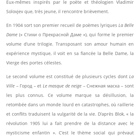
Eux-mêmes inspirés par le poète et théologien Vladimir
Solovjev que, très jeune, il rencontre brièvement.
En 1904 sort son premier recueil de poèmes lyriques
La Belle
Dame
(« Стихи о Прекрасной Даме »), qui forme le premier
volume d’une trilogie. Transposant son amour humain en
expérience mystique, il voit en sa fiancée la Belle Dame, la
Vierge des portes célestes.
Le second volume est constitué de plusieurs cycles dont
La
Ville
– Город – et
Le masque de neige
– Снежная маска – sont
les plus connus. Ce volume marque sa désillusion, la
retombée dans un monde lourd en catastrophes, où raillerie
et conflits traduisent la vulgarité de la vie. D’après Blok, « la
révolution 1905 lui a fait prendre de la distance avec le
mysticisme enfantin ». C’est le thème social qui prévaut