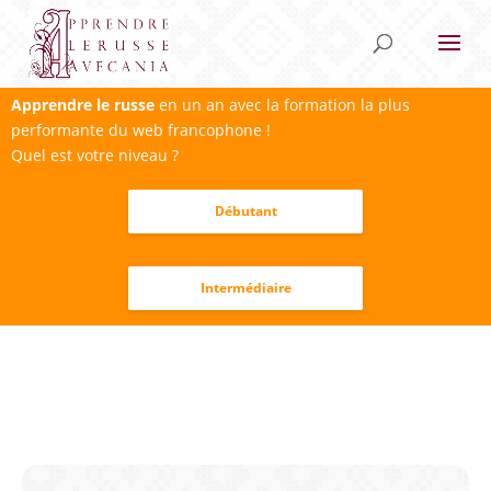
Apprendre le russe
en un an avec la formation la plus
performante du web francophone !
Quel est votre niveau ?
Débutant
Intermédiaire