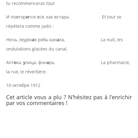
tu recommenceras tout
И повтор
и
тся всё, как встарь: Et tout se
répétera comme jadis :
Ночь, ледян
а
я рябь кан
а
ла, La nuit, les
ondulations glacées du canal,
Апт
е
ка,
у
лица, фон
а
рь. La pharmacie,
la rue, le réverbère.
10 октября 1912
Cet article vous a plu ? N’hésitez pas à l’enrichir
par vos commentaires !