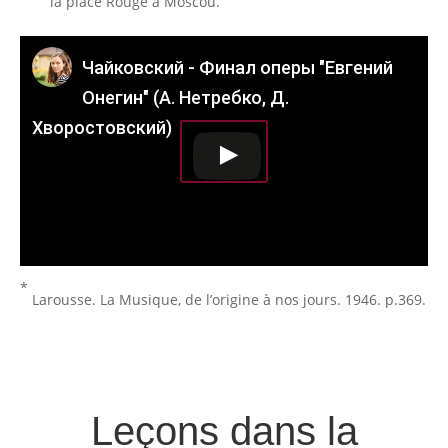
la place Rouge à Moscou.
Чайковский - Финал оперы "Евгений
Онегин" (А. Нетребко, Д.
Хворостовский)
*
Larousse. La Musique, de l’origine à nos jours. 1946. p.369.
Leçons dans la