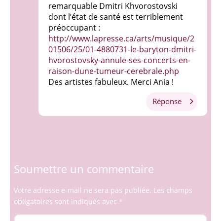
remarquable Dmitri Khvorostovski
dont l’état de santé est terriblement
préoccupant :
http://www.lapresse.ca/arts/musique/2
01506/25/01-4880731-le-baryton-dmitri-
hvorostovsky-annule-ses-concerts-en-
raison-dune-tumeur-cerebrale.php
Des artistes fabuleux. Merci Ania !
Réponse
Soumettre un commentaire
Votre adresse e-mail ne sera pas publiée.
Les champs
obligatoires sont indiqués avec
*