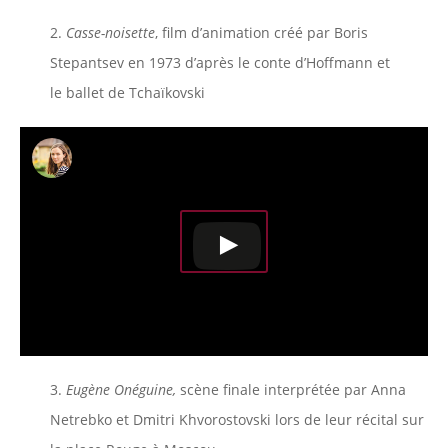
2.
Casse-noisette
, film d’animation créé par Boris
Stepantsev en 1973 d’après le conte d’Hoffmann et
le ballet de Tchaïkovski
3.
Eugène Onéguine,
scène finale interprétée par Anna
Netrebko et Dmitri Khvorostovski lors de leur récital sur