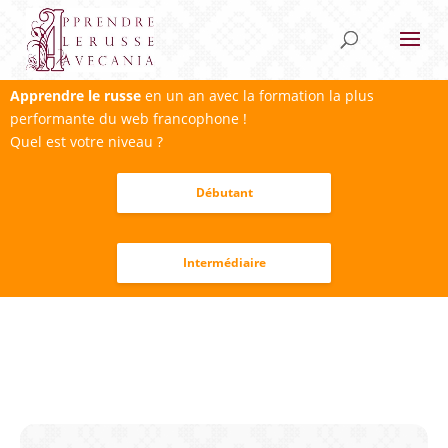
Apprendre le russe
en un an avec la formation la plus
performante du web francophone !
Quel est votre niveau ?
Débutant
Intermédiaire