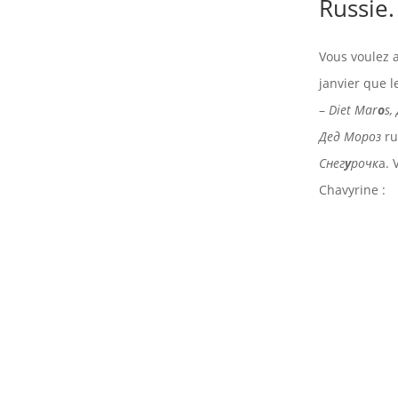
Russie.
Vous voulez a
janvier que l
–
Diet Mar
o
s,
Дед Мороз
ru
Снег
у
рочк
а. 
Chavyrine :