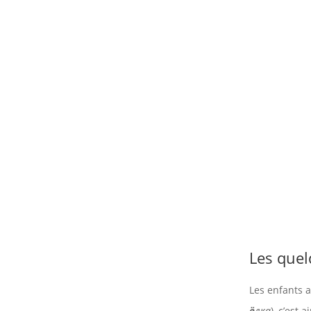
Les quel
Les enfants a
ё
лка
), c’est 