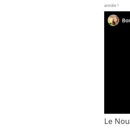
année !
Bo
Le Nouv