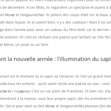
s de décembre. A ces fêtes, ils regardent un spectacle et jouent à d
iet Mar
o
s
et
Sniegouratchka
. Ils jettent des coups d’œil sur le beau
ël dans lequel, ils le savent bien, il y a des cadeaux ! Mais il ne suf
age dans l’année pour avoir un cadeau du Père Noël, car le dernier 
e poésies ! Et c’est en récitant une poésie que l’enfant va, très fier
et Maros
, un jouet ou un livre.
ant la nouvelle année : l’illumination du sap
inant est le moment où le sapin va s’éclairer, là c’est un grand mom
ïolka
tous les enfants – qu’ils aient récité une poésie ou non – vont
pad
a
rak / под
а
рок). C’est un sac plein de friandises. Et bien sûr, d’a
ttendront à la maison, sous leur propre sapin, dès les premières h
ée !
Est-ce pour avoir vu Diet Mar
o
s et Sniegouratchka plusieurs fois da