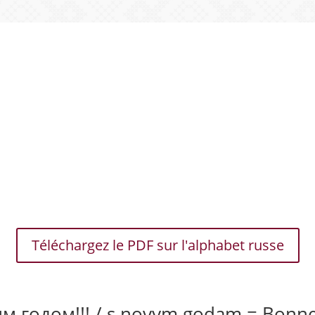
Téléchargez le PDF sur l'alphabet russe
м годом!!! / s novym godam = Bonn