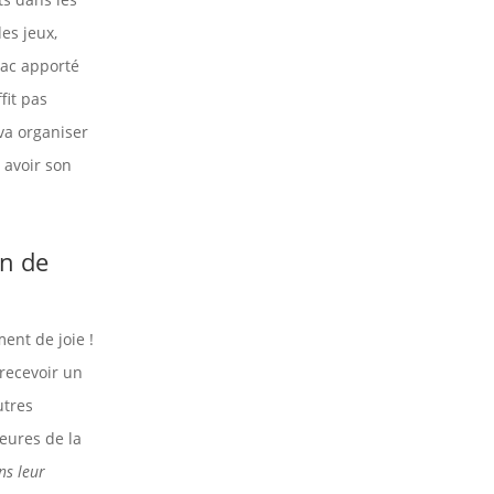
es jeux,
 sac apporté
fit pas
va organiser
, avoir son
in de
ent de joie !
 recevoir un
utres
eures de la
ns leur