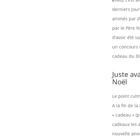
derniers jour
animés par
D
par le Père No
d’avoir été s
un concours d
cadeau du
Di
Juste av
Noël
Le point culm
A la fin de la
« cadeau » (
cadeaux les a
nouvelle ann