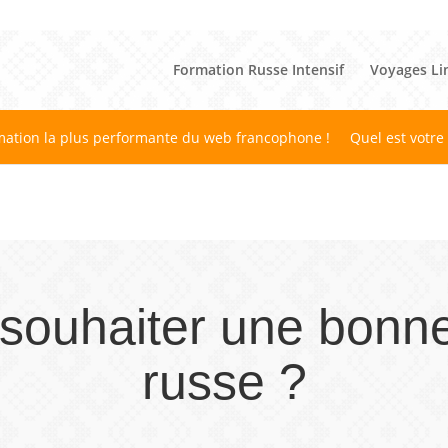
Formation Russe Intensif
Voyages Li
mation la plus performante du web francophone !
Quel est votre
ouhaiter une bonn
russe ?