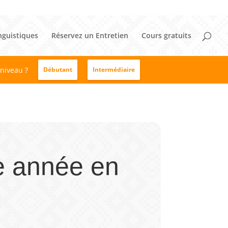
nguistiques
Réservez un Entretien
Cours gratuits
 niveau ?
Débutant
Intermédiaire
e année en