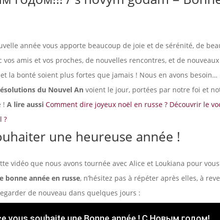
uvelle année vous apporte beaucoup de joie et de sérénité, de b
 vos amis et vos proches, de nouvelles rencontres, et de nouveaux
 et la bonté soient plus fortes que jamais ! Nous en avons besoin…
ésolutions du Nouvel An
voient le jour, portées par notre foi et no
 !
A lire aussi
Comment dire joyeux noël en russe ?
Découvrir le vo
l ?
ouhaiter une heureuse année !
tte vidéo que nous avons tournée avec Alice et Loukiana pour vou
e bonne année en russe
, n’hésitez pas à répéter après elles, à rev
 regarder de nouveau dans quelques jours :
ce vous souhaite une Bonne année ! С Новым годом!