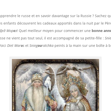
pprendre le russe et en savoir davantage sur la Russie ? Sachez que
es enfants découvrent les cadeaux apportés dans la nuit par le Pèr
 Дед Мор
о
з
! Quel meilleur moyen pour commencer une
bonne anné
sse ne vient pas tout seul, il est accompagné de sa petite-fille :
Sni
Voici
Diet Mar
o
s
et
Snieg
ou
ratchka
peints à la main sur une boîte à b