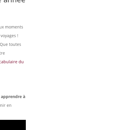
eaux moments
 voyages !
 Que toutes
tre
cabulaire du
s
apprendre à
enir en