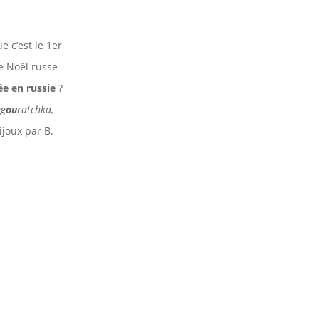
 c’est le 1er
e Noël russe
e en russie
?
eg
ou
ratchka,
ijoux par B.