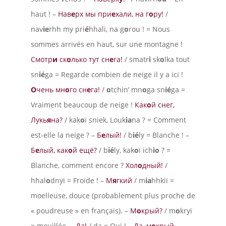
haut ! –
Нав
е
рх мы при
е
хали, на г
о
ру!
/
nav
ie
rhh my pri
é
hhali, na g
o
rou ! = Nous
sommes arrivés en haut, sur une montagne !
Смотр
и
ск
о
лько тут сн
е
га!
/ smatr
i
sk
o
lka tout
sn
ié
ga = Regarde combien de neige il y a ici !
О
чень мн
о
го сн
е
га!
/
o
tchin’ mn
o
ga sn
ié
ga =
Vraiment beaucoup de neige !
Как
о
й снег,
Лукь
я
на?
/ kak
o
ï sniek, Louk
ia
na ? = Comment
est-elle la neige ? –
Б
е
лый!
/ b
ié
ly = Blanche ! –
Б
е
лый, как
о
й ещё?
/ b
ié
ly, kak
o
ï ich
io
? =
Blanche, comment encore ?
Хол
о
дный!
/
hhal
o
dnyï = Froide ! –
М
я
гкий
/ m
ia
hhkiï =
moelleuse, douce (probablement plus proche de
« poudreuse » en français). –
М
о
крый?
/ m
o
kryï
= mouillée –
Да!
/ da = Oui ! –
Да, м
о
крый,