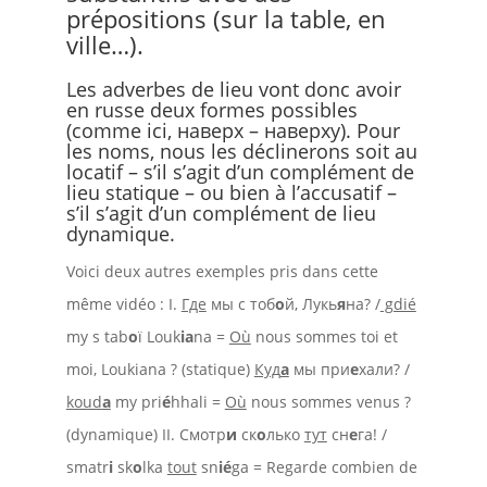
prépositions (sur la table, en
ville…).
Les adverbes de lieu vont donc avoir
en russe deux formes possibles
(comme ici, наверх – наверху). Pour
les noms, nous les déclinerons soit au
locatif – s’il s’agit d’un complément de
lieu statique – ou bien à l’accusatif –
s’il s’agit d’un complément de lieu
dynamique.
Voici deux autres exemples pris dans cette
même vidéo : I.
Где
мы с тоб
о
й, Лукь
я
на? /
gdié
my s tab
o
ï Louk
ia
na =
Où
nous sommes toi et
moi, Loukiana ? (statique)
Куд
а
мы при
е
хали? /
koud
a
my pri
é
hhali =
Où
nous sommes venus ?
(dynamique) II. Смотр
и
ск
о
лько
тут
сн
е
га! /
smatr
i
sk
o
lka
tout
sn
ié
ga = Regarde combien de