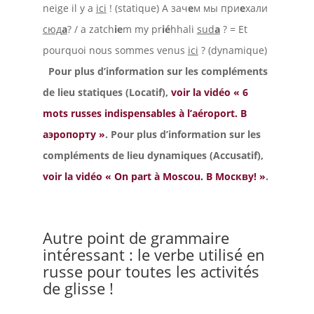
neige il y a
ici
! (statique) А зач
е
м мы при
е
хали
сюд
а
? / a zatch
ie
m my pr
ié
hhali
sud
a
? = Et
pourquoi nous sommes venus
ici
? (dynamique)
Pour plus d’information sur les compléments
de lieu statiques (Locatif),
voir la vidéo « 6
mots russes indispensables à l’aéroport. В
аэропорту »
.
Pour plus d’information sur les
compléments de lieu dynamiques (Accusatif),
voir la vidéo « On part à Moscou. В Москву! »
.
Autre point de grammaire
intéressant : le verbe utilisé en
russe pour toutes les activités
de glisse !