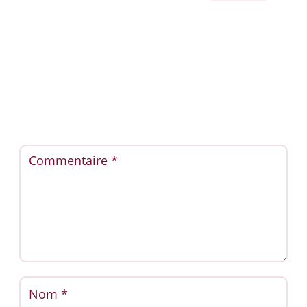
Soumettre un commentaire
Votre adresse e-mail ne sera pas publiée.
Les champs
obligatoires sont indiqués avec
*