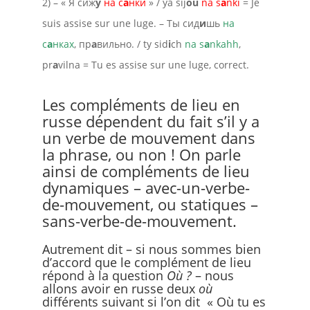
2) – « Я сиж
у
на с
а
нки
» / ya sij
ou
na s
a
nki
= Je
suis assise sur une luge. – Ты сид
и
шь
на
с
а
нках
, пр
а
вильно. / ty sid
i
ch
na s
a
nkahh
,
pr
a
vilna = Tu es assise sur une luge, correct.
Les compléments de lieu en
russe dépendent du fait s’il y a
un verbe de mouvement dans
la phrase, ou non ! On parle
ainsi de compléments de lieu
dynamiques – avec-un-verbe-
de-mouvement, ou statiques –
sans-verbe-de-mouvement.
Autrement dit – si nous sommes bien
d’accord que le complément de lieu
répond à la question
Où ?
– nous
allons avoir en russe deux
où
différents suivant si l’on dit « Où tu es