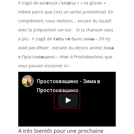
Il s’agit de кат
а
ться / kat
a
tsa = « se glisser »
même parce que c’est un verbe pronominal. En
complément, nous mettons… encore du locatif,
avec la préposition на=sur. Si la chanson vous
a plu : il s’agit de К
а
бы н
е
было зим
ы
– S’il n’y
avait pas d’hiver
, extraite du dessin animé Зим
а
в Простокв
а
шино –
Hiver à Prostokvachino
, que
vous pouvez visionner ici :
Простоквашино - Зима в
Простоквашино
A très bientôt pour une prochaine