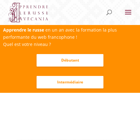
Apprendre le russe
en un an avec la formation la plus
performante du web francophone !
Quel est votre niveau ?
Débutant
Intermédiaire