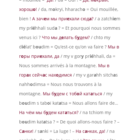
хорош
о
!
/ da, m
o
kryï, hharach
o
= Oui mouillée,
bien !
А зач
е
м мы при
е
хали сюд
а
?
/ a zatch
ie
m
my pr
ié
hhali sud
a
? = Et pourquoi nous sommes
venus ici ?
Что мы д
е
лать б
у
дем?
/ chto my
d
ié
lat’ b
ou
dim = Qu’est-ce qu’on va faire ?
Мы в
г
о
ры при
е
хали, да
/ my v gor
y
pr
ié
hhali, da =
Nous sommes arrivés à la montagne.
Мы в
гор
а
х сейч
а
с нах
о
димся
/ my v gar
a
hh sitch
a
s
nahh
o
dimsa = Nous nous trouvons à la
montagne.
Мы б
у
дем с тоб
о
й кат
а
ться
/ my
b
ou
dim s tab
o
ï kat
a
tsa = Nous allons faire de…
На чём мы б
у
дем кат
а
ться?
/ na tchiom my
b
ou
dim kat
a
tsa ? = De quoi allons-nous faire ? –
С
а
нки!
/ s
a
nki = La luge ! –
На с
а
нках, да!
/ na