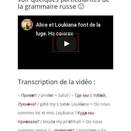
la grammaire russe 🙂
Alice et Loukiana font de la
luge. На санках
Transcription de la vidéo :
–
Прив
е
т
! / priv
ie
t = Salut ! –
Где мы с тоб
о
й,
Лукь
я
на?
/ gdié my s tab
o
ï Louk
ia
na = Où nous
sommes toi et moi, Loukiana ?
Куд
а
мы
при
е
хали?
/ koud
a
my pri
é
hhali = Où nous
sommes venus ? –
Наверх
у
!
* / navirh
ou
= En