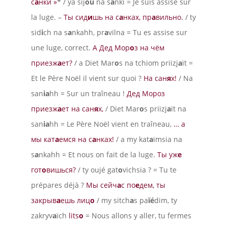
с
а
нки »
* / ya sij
ou
na s
a
nki = Je suis assise sur
la luge. –
Ты сид
и
шь на с
а
нках, пр
а
вильно.
/ ty
sid
i
ch na s
a
nkahh, pr
a
vilna = Tu es assise sur
une luge, correct.
А Дед Мор
о
з на чём
приезж
а
ет?
/ a Diet Mar
o
s na tchiom priïzj
a
ït =
Et le Père Noël il vient sur quoi ?
На сан
я
х!
/ Na
san
ia
hh = Sur un traîneau !
Дед Мороз
приезж
а
ет на сан
я
х,
/ Diet Mar
o
s priïzj
a
ït na
san
ia
hh = Le Père Noël vient en traîneau,
… а
мы кат
а
емся на с
а
нках!
/ a my kat
a
ïmsia na
s
a
nkahh = Et nous on fait de la luge.
Ты уж
е
гот
о
вишься?
/ ty oujé gat
o
vichsia ? = Tu te
prépares déjà ?
Мы сейч
а
с по
е
дем, ты
закрыв
а
ешь
лиц
о
/ my sitch
a
s pa
ïé
dim, ty
zakryv
a
ïch
lits
o
= Nous allons y aller, tu fermes