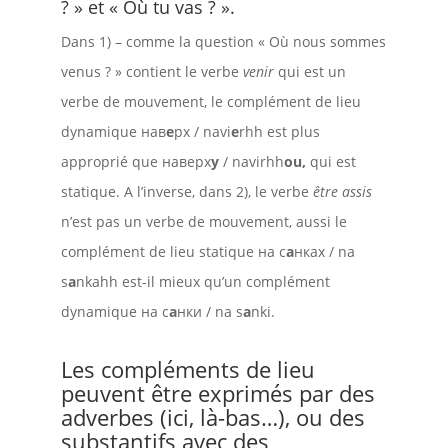
? » et « Où tu vas ? ».
Dans 1) – comme la question « Où nous sommes
venus ? » contient le verbe
venir
qui est un
verbe de mouvement, le complément de lieu
dynamique нав
е
рх / navi
e
rhh est plus
approprié que наверх
у
/ navirhh
ou,
qui est
statique. A l’inverse, dans 2), le verbe
être assis
n’est pas un verbe de mouvement, aussi le
complément de lieu statique на с
а
нках / na
s
a
nkahh est-il mieux qu’un complément
dynamique на с
а
нки / na s
a
nki.
Les compléments de lieu
peuvent être exprimés par des
adverbes (ici, là-bas…), ou des
substantifs avec des