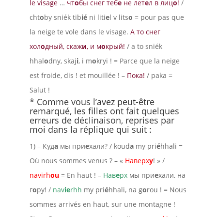
le visage
…
чт
о
бы снег теб
е
не лет
е
л в лиц
о
!
/
cht
o
by sniék tib
ié
ni liti
e
l v lits
o
= pour pas que
la neige te vole dans le visage.
А то снег
хол
о
дный, скаж
и
, и м
о
крый!
/ a to sniék
hhal
o
dny, skaj
i
, i m
o
kryï ! = Parce que la neige
est froide, dis ! et mouillée ! –
Пока!
/ paka =
Salut !
* Comme vous l’avez peut-être
remarqué, les filles ont fait quelques
erreurs de déclinaison, reprises par
moi dans la réplique qui suit :
1) – Куд
а
мы при
е
хали? / koud
a
my pri
é
hhali =
Où nous sommes venus ? – «
Наверх
у
! » /
navirh
ou
= En haut ! –
Нав
е
рх
мы при
е
хали, на
г
о
ру! /
nav
ie
rhh
my pri
é
hhali, na g
o
rou ! = Nous
sommes arrivés en haut, sur une montagne !