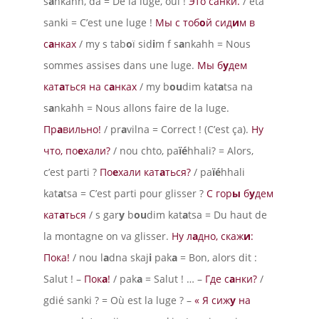
s
a
nkahh, da = De la luge, oui !
Это санки.
/ êta
sanki = C’est une luge !
Мы с тоб
о
й сид
и
м в
с
а
нках
/ my s tab
o
ï sid
i
m f s
a
nkahh = Nous
sommes assises dans une luge.
Мы б
у
дем
кат
а
ться на с
а
нках
/ my b
ou
dim kat
a
tsa na
s
a
nkahh = Nous allons faire de la luge.
Пр
а
вильно!
/ pr
a
vilna = Correct ! (C’est ça).
Ну
что, по
е
хали?
/ nou chto, pa
ïé
hhali? = Alors,
c’est parti ?
По
е
хали кат
а
ться?
/ pa
ïé
hhali
kat
a
tsa = C’est parti pour glisser ?
С гор
ы
б
у
дем
кат
а
ться
/ s gar
y
b
ou
dim kat
a
tsa = Du haut de
la montagne on va glisser.
Ну л
а
дно, скаж
и
:
Пока!
/ nou l
a
dna skaj
i
pak
a
= Bon, alors dit :
Salut ! –
Пок
а
!
/ pak
a
= Salut ! … –
Где с
а
нки?
/
gdié sanki ? = Où est la luge ? –
« Я сиж
у
на