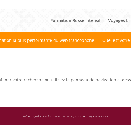
Formation Russe Intensif
Voyages Li
mation la plus performante du web francophone !
Quel est votre
ffiner votre recherche ou utilisez le panneau de navigation ci-des
а б в г д е ё ж з и й к л м н о п р с т у ф х ц ч ш щ ъ ы ь э ю я