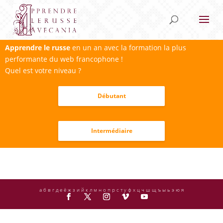
Apprendre le russe
en un an avec la formation la plus
performante du web francophone !
Quel est votre niveau ?
Débutant
Intermédiaire
а б в г д е ё ж з и й к л м н о п р с т у ф х ц ч ш щ ъ ы ь э ю я