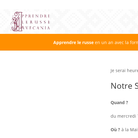
Apprendre le russe
en un an avec la for
Je serai heur
Notre S
Quand ?
du mercredi 
Où ?
à la Mai