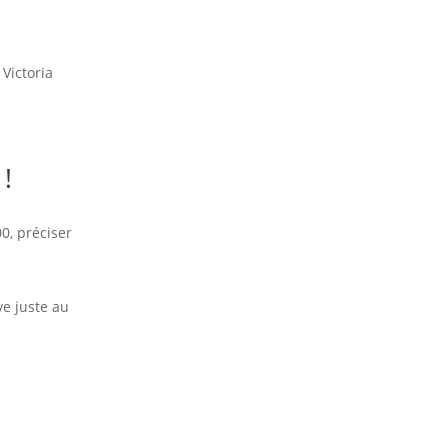
 Victoria
!
0, préciser
ve juste au