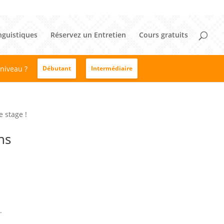
nguistiques
Réservez un Entretien
Cours gratuits
 niveau ?
Débutant
Intermédiaire
 stage !
ns
.