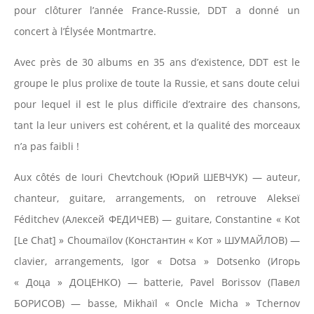
pour clôturer l’année France-Russie, DDT a donné un
concert à l’Élysée Montmartre.
Avec près de 30 albums en 35 ans d’existence, DDT est le
groupe le plus prolixe de toute la Russie, et sans doute celui
pour lequel il est le plus difficile d’extraire des chansons,
tant la leur univers est cohérent, et la qualité des morceaux
n’a pas faibli !
Aux côtés de Iouri Chevtchouk (Юрий ШЕВЧУК) — auteur,
chanteur, guitare, arrangements, on retrouve Alekseï
Féditchev (Алексей ФЕДИЧЕВ) — guitare, Constantine « Kot
[Le Chat] » Choumaïlov (Константин « Кот » ШУМАЙЛОВ) —
clavier, arrangements, Igor « Dotsa » Dotsenko (Игорь
« Доца » ДОЦЕНКО) — batterie, Pavel Borissov (Павел
БОРИСОВ) — basse, Mikhaïl « Oncle Micha » Tchernov