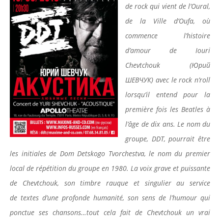
de rock qui vient de l’Oural,
de la Ville d’Oufa, où
commence l’histoire
d’amour de Iouri
Chevtchouk (Юрий
ШЕВЧУК) avec le rock n’roll
lorsqu’il entend pour la
première fois les Beatles à
l’âge de dix ans. Le nom du
groupe, DDT, pourrait être
les initiales de Dom Detskogo Tvorchestva, le nom du premier
local de répétition du groupe en 1980. La voix grave et puissante
de Chevtchouk, son timbre rauque et singulier au service
de textes d’une profonde humanité, son sens de l’humour qui
ponctue ses chansons…tout cela fait de Chevtchouk un vrai