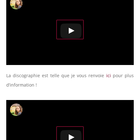
La discographie est telle que je vous renvoie
ici
pour plus
d’information !