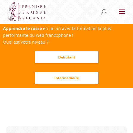
Apprendre le russe
en un an avec la formation la plus
performante du web francophone !
Quel est votre niveau ?
Débutant
Intermédiaire