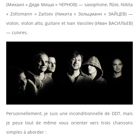
(Михаил « Дядя Миша » ЧЕРНОВ) — saxophone, flûte, Nikita
« Zoltsmann » Zaïtsev (Никита « Зольцманн » ЗАЙЦЕВ) —
violon, violon alto, guitare et Ivan Vassilev (Иван ВАСИЛЬЕВ)
— cuivres.
Personnellement, je suis une inconditionnelle de DDT, mais
je peux tout de même vous orienter vers trois chansons
simples à aborder :