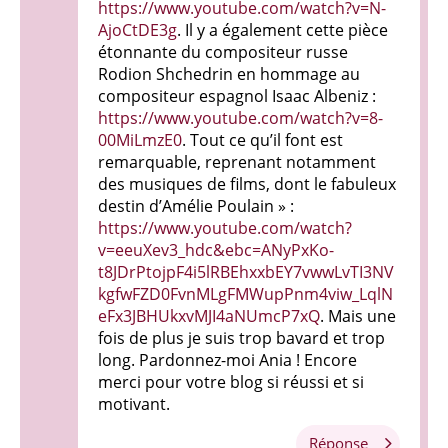
https://www.youtube.com/watch?v=N-
AjoCtDE3g
. Il y a également cette pièce
étonnante du compositeur russe
Rodion Shchedrin en hommage au
compositeur espagnol Isaac Albeniz :
https://www.youtube.com/watch?v=8-
00MiLmzE0
. Tout ce qu’il font est
remarquable, reprenant notamment
des musiques de films, dont le fabuleux
destin d’Amélie Poulain » :
https://www.youtube.com/watch?
v=eeuXev3_hdc&ebc=ANyPxKo-
t8JDrPtojpF4i5lRBEhxxbEY7vwwLvTI3NV
kgfwFZD0FvnMLgFMWupPnm4viw_LqlN
eFx3JBHUkxvMJI4aNUmcP7xQ
. Mais une
fois de plus je suis trop bavard et trop
long. Pardonnez-moi Ania ! Encore
merci pour votre blog si réussi et si
motivant.
Réponse