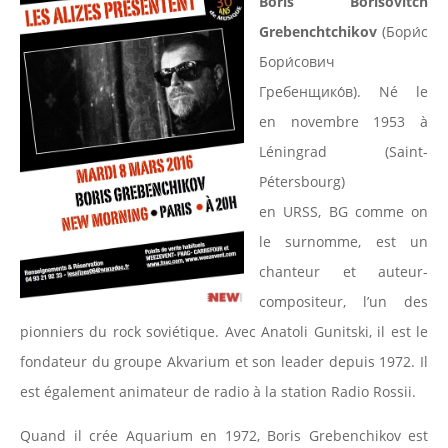
Boris Borisovitch
Grebenchtchikov
(Бори́с
Бори́сович
Гребенщико́в). Né le
en
novembre 1953
à
Léningrad (Saint-
Pétersbourg)
en URSS, BG comme on
le surnomme, est un
chanteur et auteur-
compositeur, l’un des
pionniers du rock soviétique. Avec Anatoli Gunitski, il est le
fondateur du groupe Akvarium et son leader depuis 1972. Il
est également animateur de radio à la station Radio Rossii.
Quand il crée Aquarium en 1972, Boris Grebenchikov est