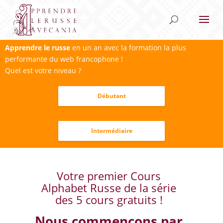
Apprendre le russe
en un an avec la formation la plus
performante du web francophone !
Quel est votre niveau ?
Débutant
Intermédiaire
Votre premier Cours
Alphabet Russe de la série
des 5 cours gratuits !
Nous commençons par