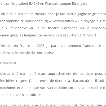
aire d’un équivalent BAC+5 en Français Langue Etrangère.
tudes, la troupe de théâtre dont je fais partie gagne le grand pr
rancophone d’Ekaterinebourg – Festouralines – un voyage à Gr
on aux Rencontres du Jeune théâtre Européen où je rencont
mme quoi, les langues, ça mène à tout et surtout à l’amour !
’installe en France en 2006, je parle couramment français, ce 
pidement le monde de l’entreprise.
es évoluent…
ie d’oeuvrer à ma manière au rapprochement de nos deux peuple
les idées reçues. J’ai eu envie de donner à chacun, où qu’il soit
ancophone, et quelle que soit sa condition sociale, la possibilité 
et de s’ouvrir à sa culture.
ue j’ai créé ce blog, avec foi et avec passion ; et c’est ainsi que je 