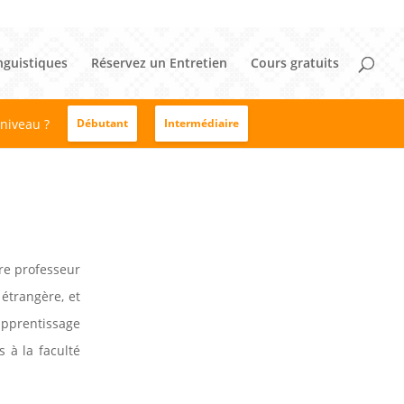
nguistiques
Réservez un Entretien
Cours gratuits
 niveau ?
Débutant
Intermédiaire
re professeur
 étrangère, et
 apprentissage
 à la faculté