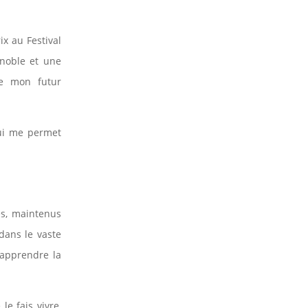
ix au Festival
enoble et une
re mon futur
qui me permet
s, maintenus
 dans le vaste
d’apprendre la
le fais vivre,