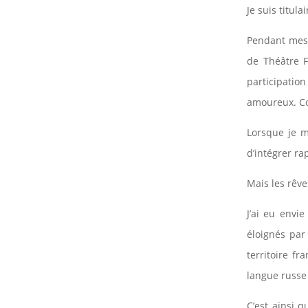
Je suis titul
Pendant mes é
de Théâtre F
participati
amoureux. Co
Lorsque je m
d’intégrer ra
Mais les rêv
J’ai eu env
éloignés par 
territoire fr
langue russe 
C’est ainsi q